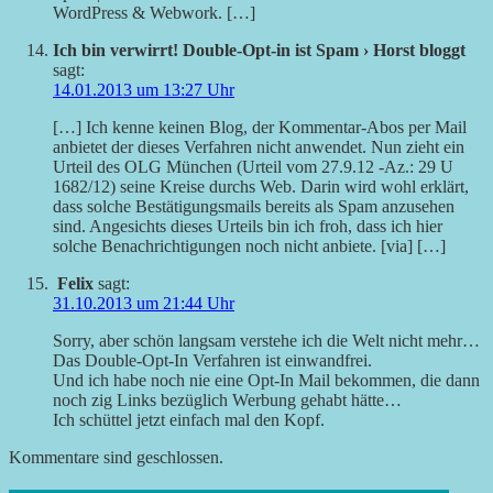
WordPress & Webwork. […]
Ich bin verwirrt! Double-Opt-in ist Spam › Horst bloggt
sagt:
14.01.2013 um 13:27 Uhr
[…] Ich kenne keinen Blog, der Kommentar-Abos per Mail
anbietet der dieses Verfahren nicht anwendet. Nun zieht ein
Urteil des OLG München (Urteil vom 27.9.12 -Az.: 29 U
1682/12) seine Kreise durchs Web. Darin wird wohl erklärt,
dass solche Bestätigungsmails bereits als Spam anzusehen
sind. Angesichts dieses Urteils bin ich froh, dass ich hier
solche Benachrichtigungen noch nicht anbiete. [via] […]
Felix
sagt:
31.10.2013 um 21:44 Uhr
Sorry, aber schön langsam verstehe ich die Welt nicht mehr…
Das Double-Opt-In Verfahren ist einwandfrei.
Und ich habe noch nie eine Opt-In Mail bekommen, die dann
noch zig Links bezüglich Werbung gehabt hätte…
Ich schüttel jetzt einfach mal den Kopf.
Kommentare sind geschlossen.