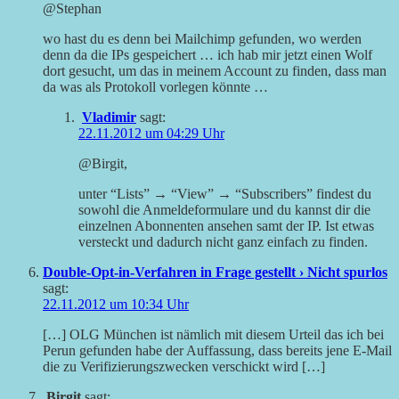
@Stephan
wo hast du es denn bei Mailchimp gefunden, wo werden
denn da die IPs gespeichert … ich hab mir jetzt einen Wolf
dort gesucht, um das in meinem Account zu finden, dass man
da was als Protokoll vorlegen könnte …
Vladimir
sagt:
22.11.2012 um 04:29 Uhr
@Birgit,
unter “Lists” → “View” → “Subscribers” findest du
sowohl die Anmeldeformulare und du kannst dir die
einzelnen Abonnenten ansehen samt der IP. Ist etwas
versteckt und dadurch nicht ganz einfach zu finden.
Double-Opt-in-Verfahren in Frage gestellt › Nicht spurlos
sagt:
22.11.2012 um 10:34 Uhr
[…] OLG München ist nämlich mit diesem Urteil das ich bei
Perun gefunden habe der Auffassung, dass bereits jene E-Mail
die zu Verifizierungszwecken verschickt wird […]
Birgit
sagt: