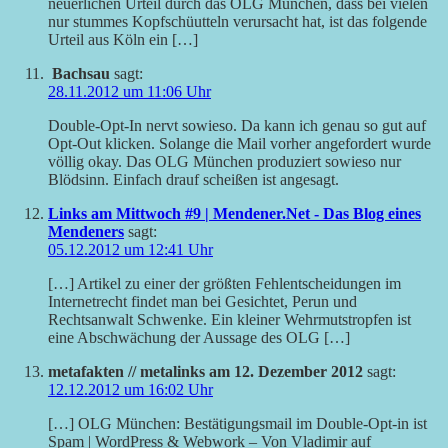
neuerlichen Urteil durch das OLG München, dass bei vielen
nur stummes Kopfschüutteln verursacht hat, ist das folgende
Urteil aus Köln ein […]
Bachsau
sagt:
28.11.2012 um 11:06 Uhr
Double-Opt-In nervt sowieso. Da kann ich genau so gut auf
Opt-Out klicken. Solange die Mail vorher angefordert wurde
völlig okay. Das OLG München produziert sowieso nur
Blödsinn. Einfach drauf scheißen ist angesagt.
Links am Mittwoch #9 | Mendener.Net - Das Blog eines
Mendeners
sagt:
05.12.2012 um 12:41 Uhr
[…] Artikel zu einer der größten Fehlentscheidungen im
Internetrecht findet man bei Gesichtet, Perun und
Rechtsanwalt Schwenke. Ein kleiner Wehrmutstropfen ist
eine Abschwächung der Aussage des OLG […]
metafakten // metalinks am 12. Dezember 2012
sagt:
12.12.2012 um 16:02 Uhr
[…] OLG München: Bestätigungsmail im Double-Opt-in ist
Spam | WordPress & Webwork – Von Vladimir auf