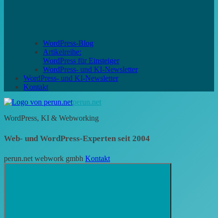
WordPress-Blog
Artikelreihe:
WordPress für Einsteiger
WordPress- und KI-Newsletter
WordPress- und KI-Newsletter
Kontakt
perun.net
WordPress, KI & Webworking
Web- und WordPress-Experten seit 2004
perun.net webwork gmbh
Kontakt