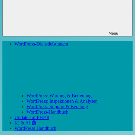
Menü
WordPress-Dienstleistungen
WordPress: Wartung & Betreuung
WordPress: Inspektionen & Analysen
WordPress: Support & Beratung
WordPress-Handbuch
Update auf PHP 8
KI & AI 🤖
WordPress-Handbuch