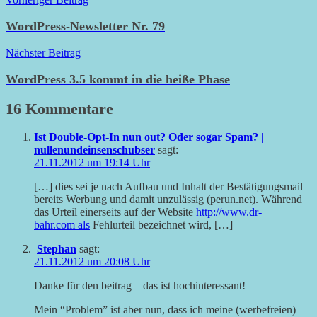
Beitragsnavigation
WordPress-Newsletter Nr. 79
Nächster Beitrag
WordPress 3.5 kommt in die heiße Phase
16 Kommentare
Ist Double-Opt-In nun out? Oder sogar Spam? |
nullenundeinsenschubser
sagt:
21.11.2012 um 19:14 Uhr
[…] dies sei je nach Aufbau und Inhalt der Bestätigungsmail
bereits Werbung und damit unzulässig (perun.net). Während
das Urteil einerseits auf der Website
http://www.dr-
bahr.com als
Fehlurteil bezeichnet wird, […]
Stephan
sagt:
21.11.2012 um 20:08 Uhr
Danke für den beitrag – das ist hochinteressant!
Mein “Problem” ist aber nun, dass ich meine (werbefreien)