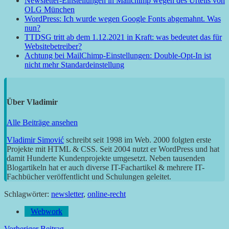
Newsletter-Einstellungen in Mailchimp wegen des Urteils von
OLG München
WordPress: Ich wurde wegen Google Fonts abgemahnt. Was
nun?
TTDSG tritt ab dem 1.12.2021 in Kraft: was bedeutet das für
Websitebetreiber?
Achtung bei MailChimp-Einstellungen: Double-Opt-In ist
nicht mehr Standardeinstellung
Über
Vladimir
Alle Beiträge ansehen
Vladimir Simović
schreibt seit 1998 im Web. 2000 folgten erste
Projekte mit HTML & CSS. Seit 2004 nutzt er WordPress und hat
damit Hunderte Kundenprojekte umgesetzt. Neben tausenden
Blogartikeln hat er auch diverse IT-Fachartikel & mehrere IT-
Fachbücher veröffentlicht und Schulungen geleitet.
Schlagwörter:
newsletter
,
online-recht
Webwork
Vorheriger Beitrag