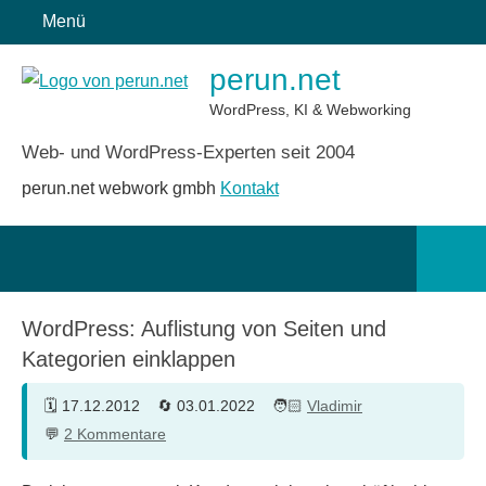
Zum
Menü
Inhalt
perun.net
springen
WordPress, KI & Webworking
Web- und WordPress-Experten seit 2004
perun.net webwork gmbh
Kontakt
Such
öffn
WordPress: Auflistung von Seiten und
Kategorien einklappen
17.12.2012
03.01.2022
Vladimir
2 Kommentare