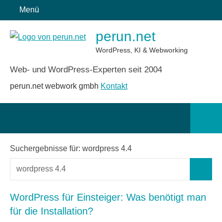
Zum
Menü
Inhalt
perun.net
springen
WordPress, KI & Webworking
Web- und WordPress-Experten seit 2004
perun.net webwork gmbh
Kontakt
Such
öffn
Suchergebnisse für:
wordpress 4.4
Suchen
Suchen
nach:
WordPress für Einsteiger: Was benötigt man
für die Installation?