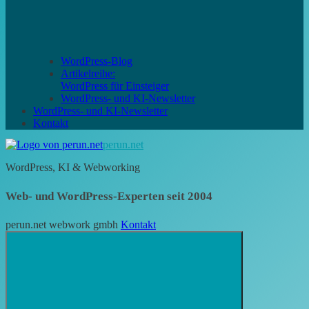
WordPress-Blog
Artikelreihe:
WordPress für Einsteiger
WordPress- und KI-Newsletter
WordPress- und KI-Newsletter
Kontakt
perun.net
WordPress, KI & Webworking
Web- und WordPress-Experten seit 2004
perun.net webwork gmbh
Kontakt