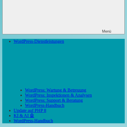
Menü
WordPress-Dienstleistungen
WordPress: Wartung & Betreuung
WordPress: Inspektionen & Analysen
WordPress: Support & Beratung
WordPress-Handbuch
Update auf PHP 8
KI & AI 🤖
WordPress-Handbuch