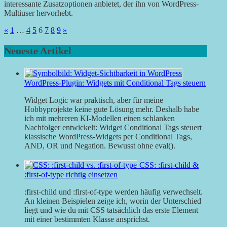
interessante Zusatzoptionen anbietet, der ihn von WordPress-
Multiuser hervorhebt.
Seitennummerierung
Vorherige
Nächste
«
1
…
4
5
6
7
8
9
»
Beiträge
Beiträge
der
Neueste Artikel
Beiträge
WordPress-Plugin: Widgets mit Conditional Tags steuern
Widget Logic war praktisch, aber für meine
Hobbyprojekte keine gute Lösung mehr. Deshalb habe
ich mit mehreren KI-Modellen einen schlanken
Nachfolger entwickelt: Widget Conditional Tags steuert
klassische WordPress-Widgets per Conditional Tags,
AND, OR und Negation. Bewusst ohne eval().
CSS: :first-child &
:first-of-type richtig einsetzen
:first-child und :first-of-type werden häufig verwechselt.
An kleinen Beispielen zeige ich, worin der Unterschied
liegt und wie du mit CSS tatsächlich das erste Element
mit einer bestimmten Klasse ansprichst.