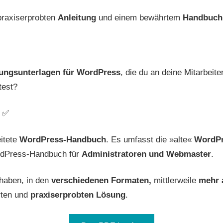
praxiserprobten
Anleitung
und einem bewährtem
Handbuch
ungs­unterlagen für WordPress
, die du an deine Mitarbeite
test?
. ✅
itete
WordPress-Handbuch
. Es umfasst die »alte«
WordPr
dPress-Hand­buch für
Admini­stratoren und Webmaster
.
haben, in den
verschiedenen Formaten,
mittlerweile
mehr 
rten und
praxiserprobten Lösung
.