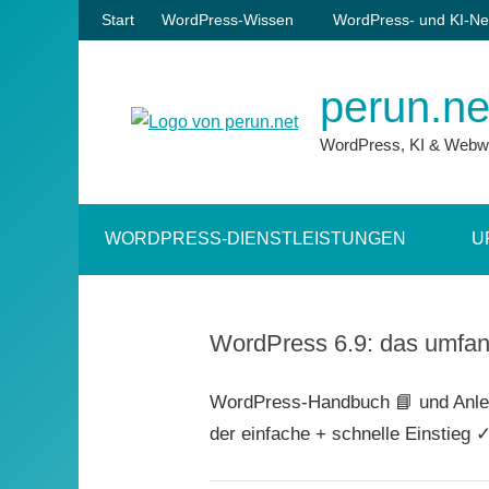
Zum
Start
WordPress-Wissen
WordPress- und KI-Ne
Inhalt
springen
perun.ne
WordPress, KI & Webw
WORDPRESS-DIENSTLEISTUNGEN
U
WordPress 6.9: das umfa
WordPress-Handbuch 📘 und Anlei
der einfache + schnelle Einstieg