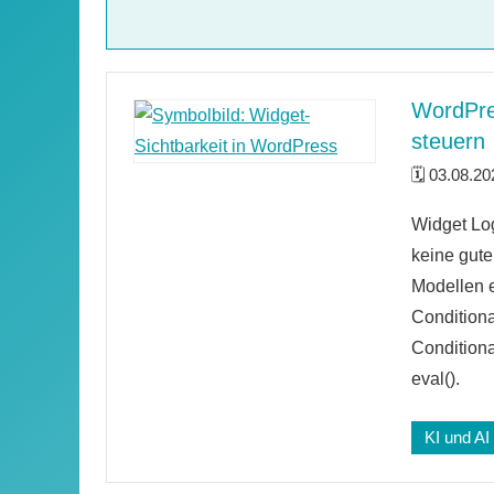
WordPre
steuern
03.08.20
Keine
Widget Log
Kommenta
keine gute
Modellen e
Conditiona
Condition
eval().
KI und AI