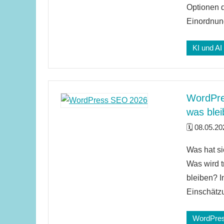
Optionen d
Einordnung
KI und AI
WordPre
was blei
08.05.20
4
Was hat s
Kommenta
Was wird t
bleiben? I
Einschätz
WordPre