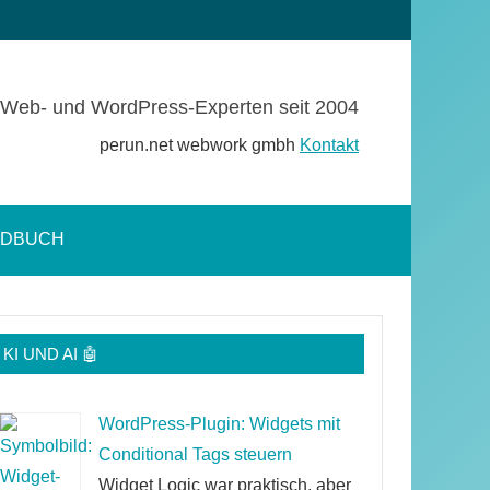
Web- und WordPress-Experten seit 2004
perun.net webwork gmbh
Kontakt
NDBUCH
Suchformular
öffnen
KI UND AI 🤖
WordPress-Plugin: Widgets mit
Conditional Tags steuern
Widget Logic war praktisch, aber