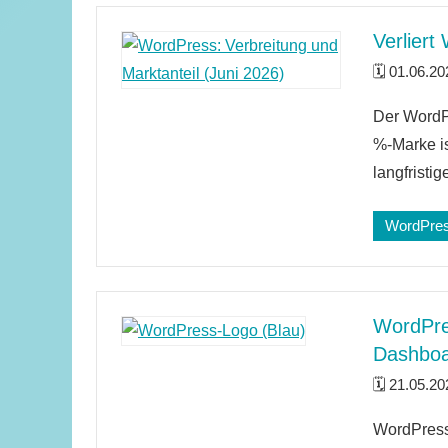
Verliert
01.06.20
Ein
Der WordPr
Kommenta
%-Marke is
langfristi
WordPre
WordPres
Dashbo
21.05.20
2
WordPress 