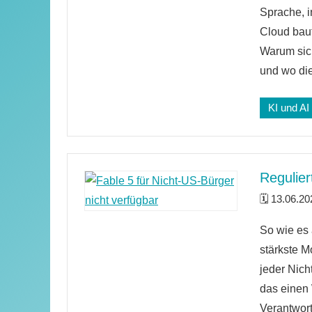
Kommenta
Sprache, 
Cloud bau
Warum sic
und wo di
KI und AI
Regulier
13.06.20
Keine
So wie es 
Kommenta
stärkste M
jeder Nich
das einen 
Verantwort