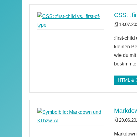
CSS: :fir
18.07.20
Keine
:first-chil
Kommenta
kleinen Be
wie du mit
bestimmten
HTML & 
Markdow
29.06.20
4
Markdown w