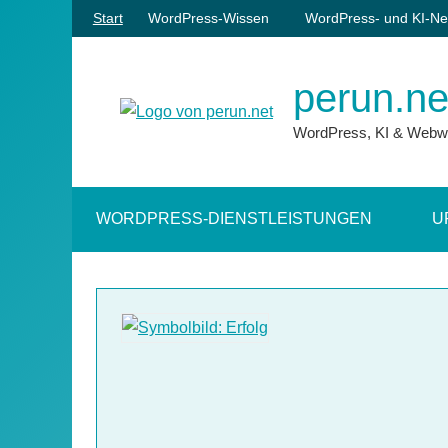
Zum
Start
WordPress-Wissen
WordPress- und KI-Ne
Inhalt
springen
perun.ne
WordPress, KI & Webw
WORDPRESS-DIENSTLEISTUNGEN
U