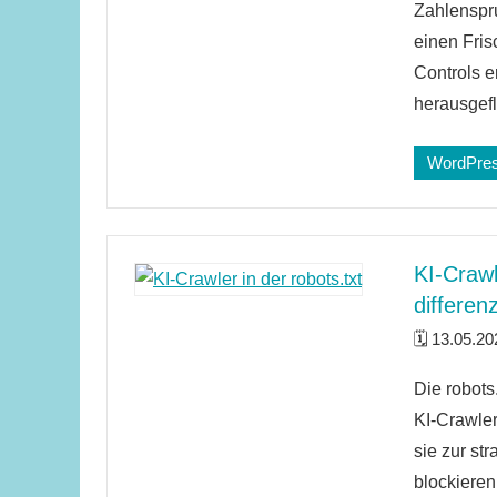
Kommenta
Zahlenspr
einen Fri
Controls e
herausgefl
WordPre
KI-Crawl
differen
13.05.20
2
Die robots
Kommenta
KI‑Crawle
sie zur st
blockieren