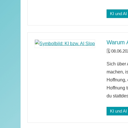
KI und AI
Warum AI
08.06.20
Keine
Sich über 
Kommenta
machen, is
Hoffnung, 
Hoffnung t
du stattde
KI und AI