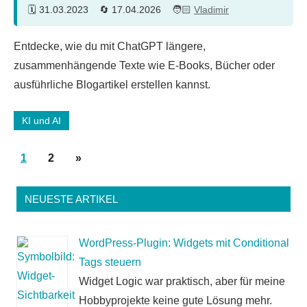
31.03.2023
17.04.2026
Vladimir
Entdecke, wie du mit ChatGPT längere,
zusammenhängende Texte wie E-Books, Bücher oder
ausführliche Blogartikel erstellen kannst.
KI und AI
Seitennummerierung
Nächste
1
2
»
der
Beiträge
Beiträge
NEUESTE ARTIKEL
WordPress-Plugin: Widgets mit Conditional
Tags steuern
Widget Logic war praktisch, aber für meine
Hobbyprojekte keine gute Lösung mehr.