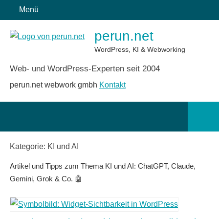
Zum
Menü
Inhalt
perun.net
springen
WordPress, KI & Webworking
Web- und WordPress-Experten seit 2004
perun.net webwork gmbh
Kontakt
Such
öffn
Kategorie:
KI und AI
Artikel und Tipps zum Thema KI und AI: ChatGPT, Claude,
Gemini, Grok & Co. 🤖