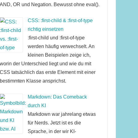
AND, OR und Negation. Bewusst ohne eval().
CSS: :first-child & :first-of-type
richtig einsetzen
:first-child und :first-of-type
werden häufig verwechselt. An
kleinen Beispielen zeige ich,
worin der Unterschied liegt und wie du mit
CSS tatsächlich das erste Element mit einer
bestimmten Klasse ansprichst.
Markdown: Das Comeback
durch KI
Markdown war jahrelang etwas
für Nerds. Jetzt ist es die
Sprache, in der wir KI-