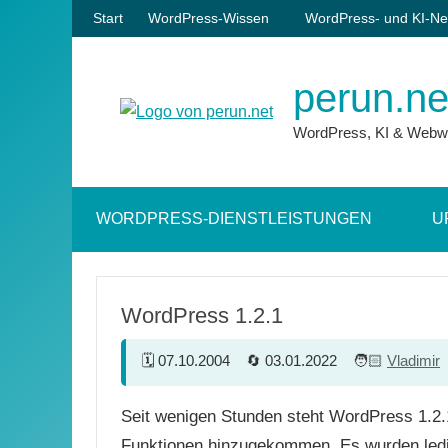
Zum
Start
WordPress-Wissen
WordPress- und KI-Ne
Inhalt
springen
perun.ne
WordPress, KI & Webw
WORDPRESS-DIENSTLEISTUNGEN
U
WordPress 1.2.1
07.10.2004
03.01.2022
Vladimir
Seit wenigen Stunden steht WordPress 1.2.
Funktionen hinzugekommen. Es wurden ledig