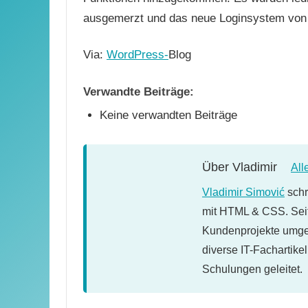
ausgemerzt und das neue Loginsystem von 1
Via:
WordPress-
Blog
Verwandte Beiträge:
Keine verwandten Beiträge
Über
Vladimir
All
Vladimir Simović
schr
mit HTML & CSS. Seit
Kundenprojekte umges
diverse IT-Fachartike
Schulungen geleitet.