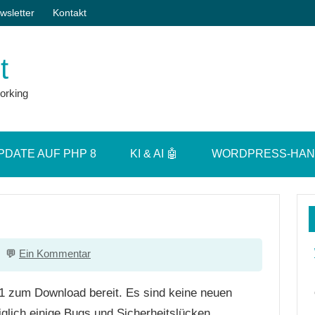
wsletter
Kontakt
t
orking
PDATE AUF PHP 8
KI & AI 🤖
WORDPRESS-HA
Ein Kommentar
1 zum Download bereit. Es sind keine neuen
lich einige Bugs und Sicherheitslücken