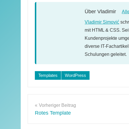
Über
Vladimir
All
Vladimir Simović
schr
mit HTML & CSS. Seit
Kundenprojekte umges
diverse IT-Fachartike
Schulungen geleitet.
Templates
WordPress
Beitragsnavigation
Vorheriger Beitrag
Rotes Template