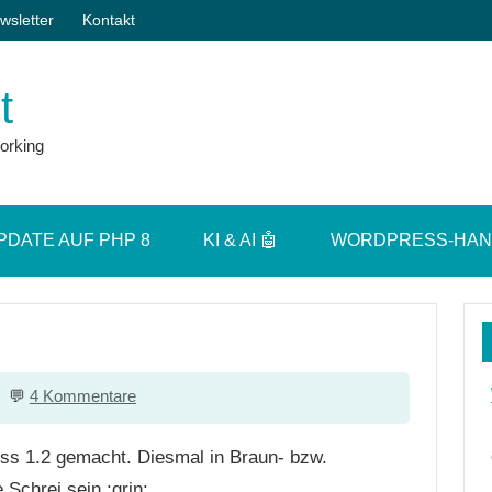
wsletter
Kontakt
t
orking
PDATE AUF PHP 8
KI & AI 🤖
WORDPRESS-HA
4 Kommentare
ess 1.2 gemacht. Diesmal in Braun- bzw.
 Schrei sein :grin:.