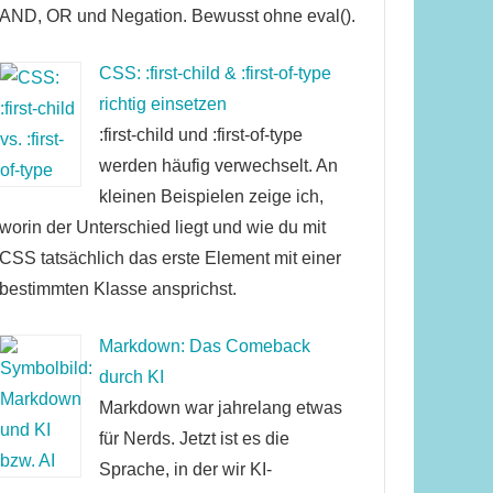
AND, OR und Negation. Bewusst ohne eval().
CSS: :first-child & :first-of-type
richtig einsetzen
:first-child und :first-of-type
werden häufig verwechselt. An
kleinen Beispielen zeige ich,
worin der Unterschied liegt und wie du mit
CSS tatsächlich das erste Element mit einer
bestimmten Klasse ansprichst.
Markdown: Das Comeback
durch KI
Markdown war jahrelang etwas
für Nerds. Jetzt ist es die
Sprache, in der wir KI-