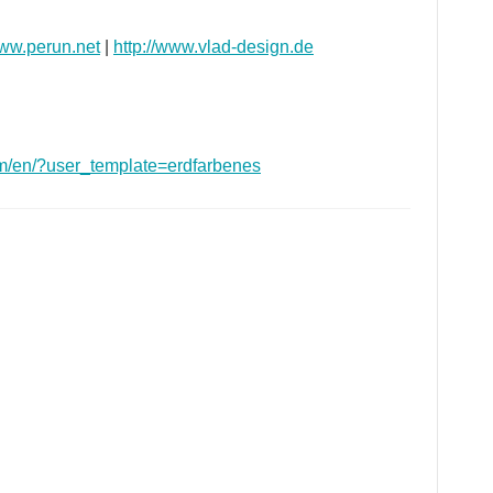
www.perun.net
|
http://www.vlad-design.de
om/en/?user_template=erdfarbenes