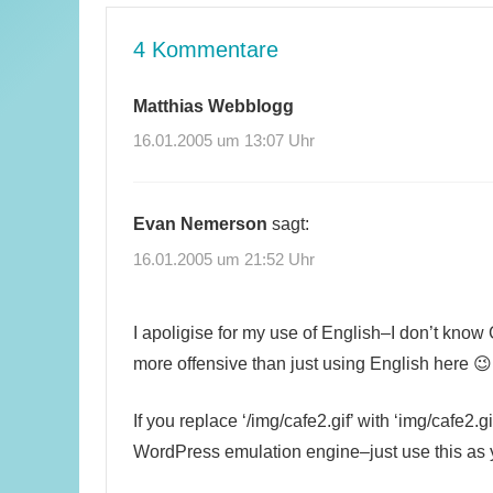
4 Kommentare
Matthias Webblogg
16.01.2005 um 13:07 Uhr
Evan Nemerson
sagt:
16.01.2005 um 21:52 Uhr
I apoligise for my use of English–I don’t know
more offensive than just using English here 😉
If you replace ‘/img/cafe2.gif’ with ‘img/cafe2.g
WordPress emulation engine–just use this as yo