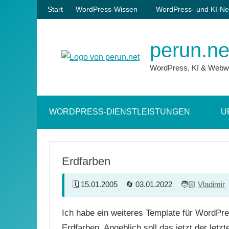
Zum
Start
WordPress-Wissen
WordPress- und KI-Ne
Inhalt
springen
perun.ne
WordPress, KI & Webw
WORDPRESS-DIENSTLEISTUNGEN
U
Erdfarben
15.01.2005
03.01.2022
Vladimir
Ich habe ein weiteres Template für WordPr
Erdfarben. Angeblich soll das jetzt der letzte