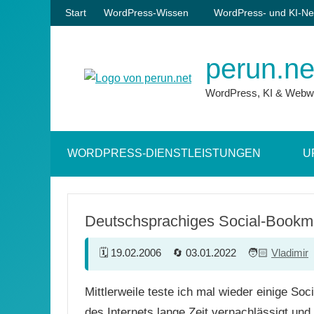
Zum
Start
WordPress-Wissen
WordPress- und KI-Ne
Inhalt
springen
perun.ne
WordPress, KI & Webw
WORDPRESS-DIENSTLEISTUNGEN
U
Deutschsprachiges Social-Bookm
19.02.2006
03.01.2022
Vladimir
Mittlerweile teste ich mal wieder einige So
des Internets lange Zeit vernachlässigt und