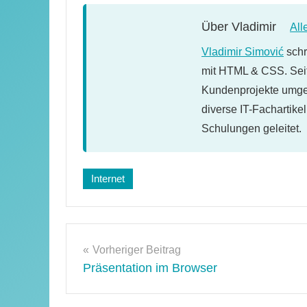
Über
Vladimir
All
Vladimir Simović
schr
mit HTML & CSS. Seit
Kundenprojekte umges
diverse IT-Fachartike
Schulungen geleitet.
Schlagwörter:
Internet
web
2.0
Beitragsnavigation
Vorheriger Beitrag
Präsentation im Browser