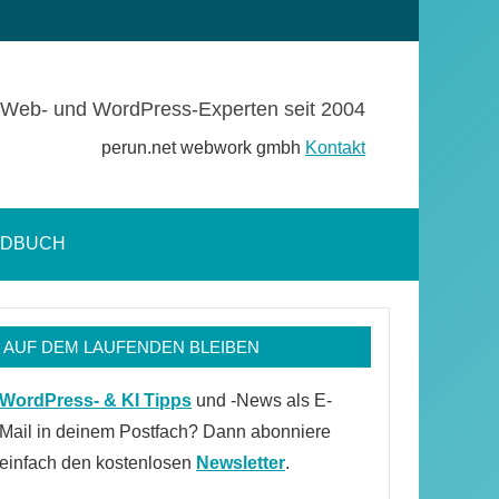
Web- und WordPress-Experten seit 2004
perun.net webwork gmbh
Kontakt
NDBUCH
Suchformular
öffnen
AUF DEM LAUFENDEN BLEIBEN
WordPress- & KI Tipps
und -News als E-
Mail in deinem Postfach? Dann abonniere
einfach den kostenlosen
Newsletter
.