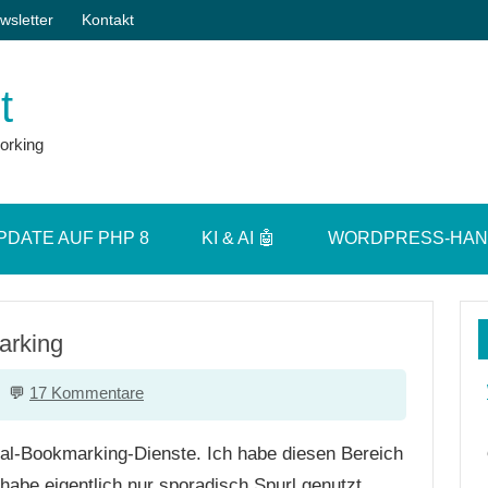
wsletter
Kontakt
t
orking
PDATE AUF PHP 8
KI & AI 🤖
WORDPRESS-HA
arking
17 Kommentare
cial-Bookmarking-Dienste. Ich habe diesen Bereich
 habe eigentlich nur sporadisch Spurl genutzt,