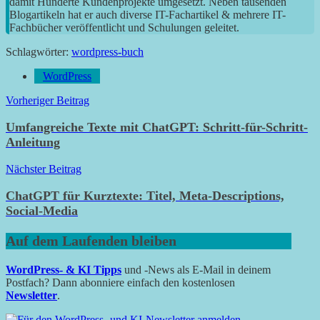
damit Hunderte Kundenprojekte umgesetzt. Neben tausenden
Blogartikeln hat er auch diverse IT-Fachartikel & mehrere IT-
Fachbücher veröffentlicht und Schulungen geleitet.
Schlagwörter:
wordpress-buch
WordPress
Beitragsnavigation
Vorheriger Beitrag
Umfangreiche Texte mit ChatGPT: Schritt-für-Schritt-
Anleitung
Nächster Beitrag
ChatGPT für Kurztexte: Titel, Meta-Descriptions,
Social-Media
Auf dem Laufenden bleiben
WordPress- & KI Tipps
und -News als E-Mail in deinem
Postfach? Dann abonniere einfach den kostenlosen
Newsletter
.