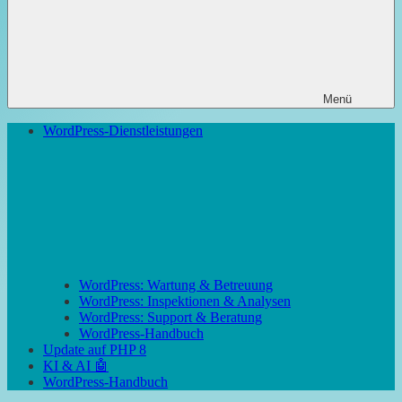
Menü
WordPress-Dienstleistungen
WordPress: Wartung & Betreuung
WordPress: Inspektionen & Analysen
WordPress: Support & Beratung
WordPress-Handbuch
Update auf PHP 8
KI & AI 🤖
WordPress-Handbuch