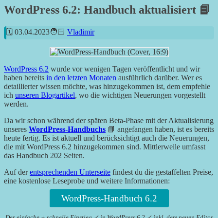
WordPress 6.2: Handbuch aktualisiert 📘
03.04.2023
Vladimir
WordPress 6.2
wurde vor wenigen Tagen veröffentlicht und wir
haben bereits
in den letzten Monaten
ausführlich darüber. Wer es
detaillierter wissen möchte, was hinzugekommen ist, dem empfehle
ich
unseren Blogartikel
, wo die wichtigen Neuerungen vorgestellt
werden.
Da wir schon während der späten Beta-Phase mit der Aktualisierung
unseres
WordPress-Handbuchs
📘 angefangen haben, ist es bereits
heute fertig. Es ist aktuell und berücksichtigt auch die Neuerungen,
die mit WordPress 6.2 hinzugekommen sind. Mittlerweile umfasst
das Handbuch 202 Seiten.
Auf der
entsprechenden Unterseite
findest du die gestaffelten Preise,
eine kostenlose Leseprobe und weitere Informationen:
WordPress-Handbuch 6.2
Der einfache + schnelle Einstieg ✓ in WordPress 6.2 ✓ inkl. dem neuen Editor