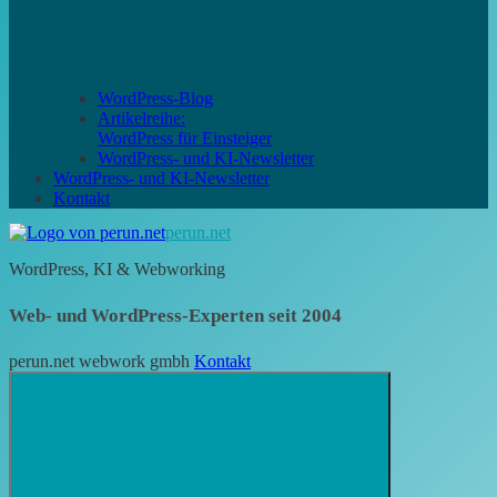
WordPress-Blog
Artikelreihe:
WordPress für Einsteiger
WordPress- und KI-Newsletter
WordPress- und KI-Newsletter
Kontakt
perun.net
WordPress, KI & Webworking
Web- und WordPress-Experten seit 2004
perun.net webwork gmbh
Kontakt