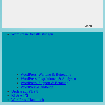
Menü
WordPress-Dienstleistungen
WordPress: Wartung & Betreuung
WordPress: Inspektionen & Analysen
WordPress: Support & Beratung
WordPress-Handbuch
Update auf PHP 8
KI & AI 🤖
WordPress-Handbuch