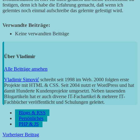
festigen, denn ich habe die Erfahrung gemacht, daß wenn ich
gelerntes noch einmal aufschreibe das gelernte gefestigt wird.
Verwandte Beiträge:
Keine verwandten Beiträge
Über
Vladimir
Alle Beiträge ansehen
Vladimir Simović
schreibt seit 1998 im Web. 2000 folgten erste
Projekte mit HTML & CSS. Seit 2004 nutzt er WordPress und hat
damit Hunderte Kundenprojekte umgesetzt. Neben tausenden
Blogartikeln hat er auch diverse IT-Fachartikel & mehrere IT-
Fachbücher veröffentlicht und Schulungen geleitet.
Blogs & RSS
Persönliches
PHP & JS
Beitragsnavigation
Vorheriger Beitrag