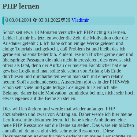
PHP lernen
03.04.2004
03.01.2022
Vladimir
Schon seit etwa 18 Monaten versuche ich PHP richtig zu lernen.
Leider hat mir bis jetzt entweder die Zeit, die Motivation oder die
Ausdauer gefehlt :-). Ich habe schon einige Werke gelesen und
einige Tutorials nachgekocht, daß Problem ist und bleibt das ich
gerne ein Saisonarbeiter bin. Zudem lese ich Bücher gerne quer und
überspringe Passagen die mich nicht interessieren, dies erweist sich
öfters als fatal, denn der Aufbau der meisten Fachbücher hat eine
gewisse Logik und man sollte sie schon von Anfang bis Ende
durchlesen und durcharbeiten wenn man sich mit einem relativ
neuem Stoff auseinandersetzt. Ausserdem gibt es in der PHP-Welt
schon sehr viele und gute fertige Lösungen für ziemlich alle
Belange, daher ist die Motivation, zumindest bei mir, nicht sehr hoch
etwas eigenes auf die Beine zu stellen.
Dies will ich ändern und werde mal wieder anfangen PHP
abzuarbeiten und zwar von Anfang an. Daher werde ich hier meine
Lernfortschritte dokumentieren. Ich habe keine Ambitionen eine
neue PHP-Ressource auf die Beine zu stellen. Das wäre ein bißchen
anmaßend, denn es gibt viele sehr gute Ressourcen. Diese
Dokumentation ist eher für mich gedacht um meine Lernschritte zu