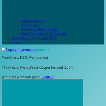
WordPress-Blog
Artikelreihe:
WordPress für Einsteiger
WordPress- und KI-Newsletter
WordPress- und KI-Newsletter
Kontakt
perun.net
WordPress, KI & Webworking
Web- und WordPress-Experten seit 2004
perun.net webwork gmbh
Kontakt