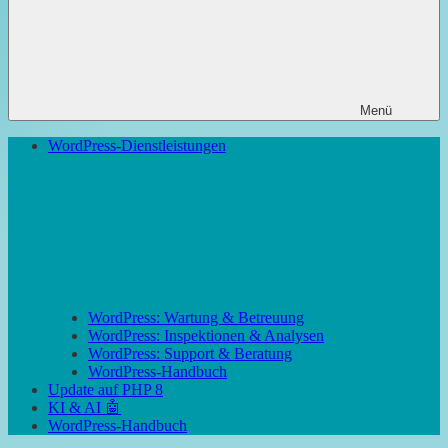
Menü
WordPress-Dienstleistungen
WordPress: Wartung & Betreuung
WordPress: Inspektionen & Analysen
WordPress: Support & Beratung
WordPress-Handbuch
Update auf PHP 8
KI & AI 🤖
WordPress-Handbuch