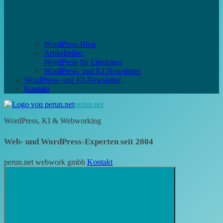
WordPress-Blog
Artikelreihe:
WordPress für Einsteiger
WordPress- und KI-Newsletter
WordPress- und KI-Newsletter
Kontakt
perun.net
WordPress, KI & Webworking
Web- und WordPress-Experten seit 2004
perun.net webwork gmbh
Kontakt