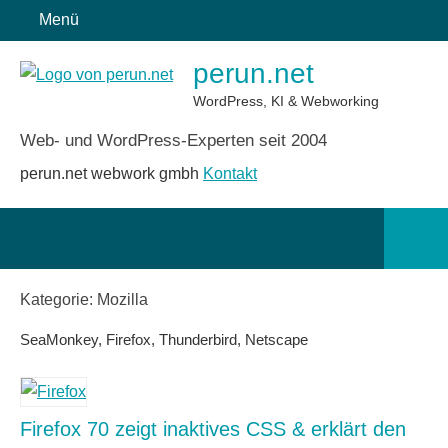
Zum
Menü
Inhalt
perun.net
springen
WordPress, KI & Webworking
Web- und WordPress-Experten seit 2004
perun.net webwork gmbh
Kontakt
Such
öffn
Kategorie:
Mozilla
SeaMonkey, Firefox, Thunderbird, Netscape
Firefox 70 zeigt inaktives CSS & erklärt den