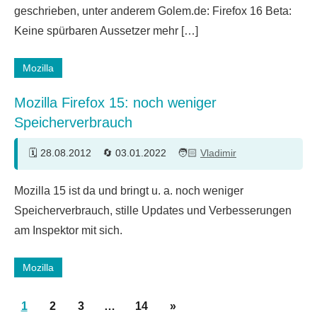
geschrieben, unter anderem Golem.de: Firefox 16 Beta:
Keine spürbaren Aussetzer mehr […]
Mozilla
Mozilla Firefox 15: noch weniger
Speicherverbrauch
28.08.2012
03.01.2022
Vladimir
Ein
Mozilla 15 ist da und bringt u. a. noch weniger
Kommentar
Speicherverbrauch, stille Updates und Verbesserungen
am Inspektor mit sich.
Mozilla
Seitennummerierung
Nächste
1
2
3
…
14
»