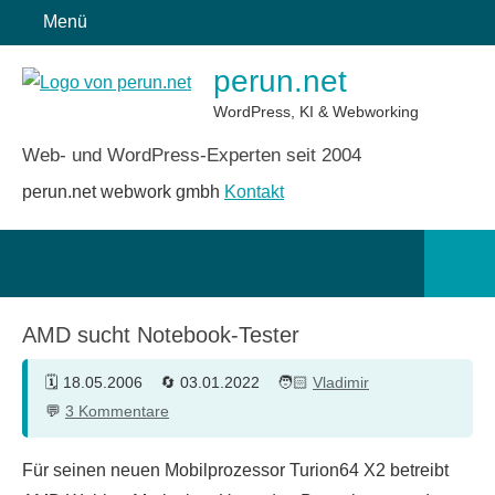
Zum
Menü
Inhalt
perun.net
springen
WordPress, KI & Webworking
Web- und WordPress-Experten seit 2004
perun.net webwork gmbh
Kontakt
Such
öffn
AMD sucht Notebook-Tester
18.05.2006
03.01.2022
Vladimir
3 Kommentare
Für seinen neuen Mobilprozessor Turion64 X2 betreibt