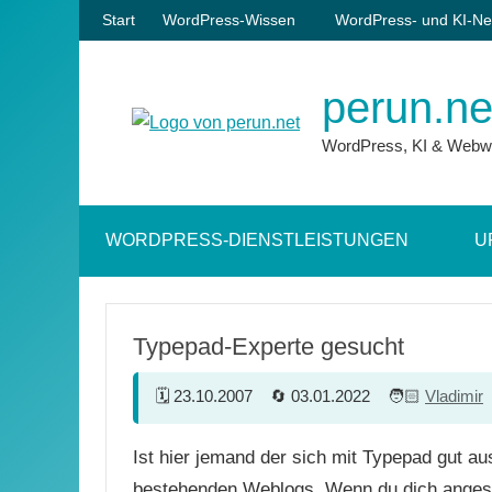
Zum
Start
WordPress-Wissen
WordPress- und KI-Ne
Inhalt
springen
perun.ne
WordPress, KI & Webw
WORDPRESS-DIENSTLEISTUNGEN
U
Typepad-Experte gesucht
23.10.2007
03.01.2022
Vladimir
Ist hier jemand der sich mit Typepad gut 
bestehenden Weblogs. Wenn du dich angespr