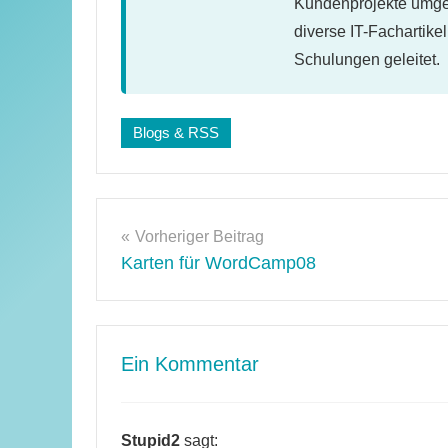
Kundenprojekte umges
diverse IT-Fachartike
Schulungen geleitet.
Schlagwörter:
Blogs & RSS
geld-
verdienen
Beitragsnavigation
Vorheriger Beitrag
Karten für WordCamp08
Ein Kommentar
Stupid2
sagt: