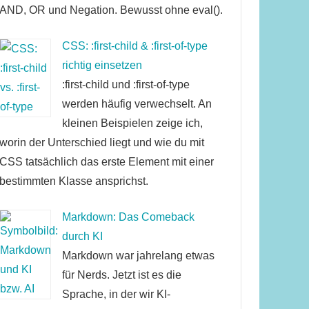
AND, OR und Negation. Bewusst ohne eval().
CSS: :first-child & :first-of-type
richtig einsetzen
:first-child und :first-of-type
werden häufig verwechselt. An
kleinen Beispielen zeige ich,
worin der Unterschied liegt und wie du mit
CSS tatsächlich das erste Element mit einer
bestimmten Klasse ansprichst.
Markdown: Das Comeback
durch KI
Markdown war jahrelang etwas
für Nerds. Jetzt ist es die
Sprache, in der wir KI-