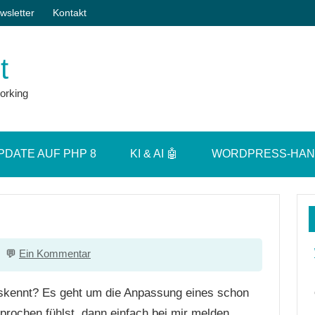
wsletter
Kontakt
t
orking
PDATE AUF PHP 8
KI & AI 🤖
WORDPRESS-HA
Ein Kommentar
auskennt? Es geht um die Anpassung eines schon
ochen fühlst, dann einfach bei mir melden