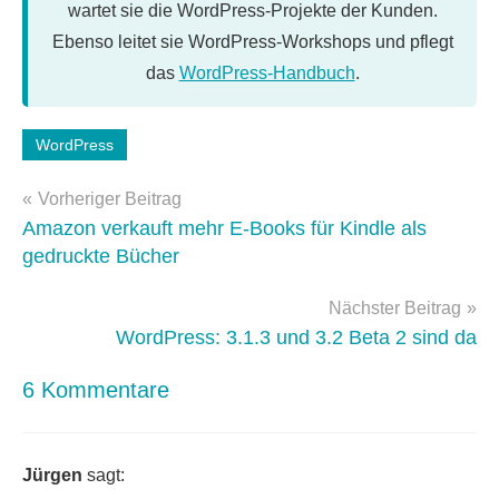
wartet sie die WordPress-Projekte der Kunden.
Ebenso leitet sie WordPress-Workshops und pflegt
das
WordPress-Handbuch
.
Schlagwörter:
WordPress
editor
,
Beitragsnavigation
wordpress
Vorheriger Beitrag
3.2
Amazon verkauft mehr E-Books für Kindle als
gedruckte Bücher
Nächster Beitrag
WordPress: 3.1.3 und 3.2 Beta 2 sind da
6 Kommentare
Jürgen
sagt: