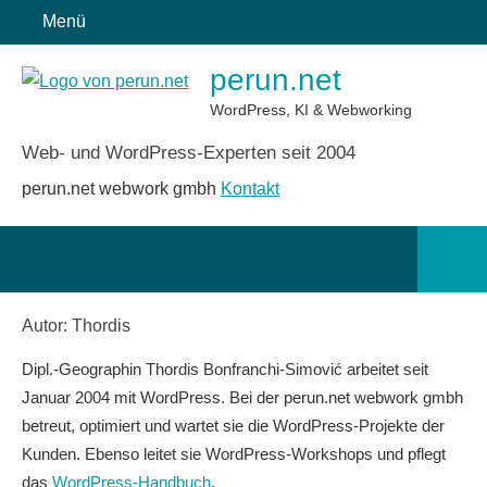
Zum
Menü
Inhalt
perun.net
springen
WordPress, KI & Webworking
Web- und WordPress-Experten seit 2004
perun.net webwork gmbh
Kontakt
Such
öffn
Autor:
Thordis
Dipl.-Geographin Thordis Bonfranchi-Simović arbeitet seit
Januar 2004 mit WordPress. Bei der perun.net webwork gmbh
betreut, optimiert und wartet sie die WordPress-Projekte der
Kunden. Ebenso leitet sie WordPress-Workshops und pflegt
das
WordPress-Handbuch
.