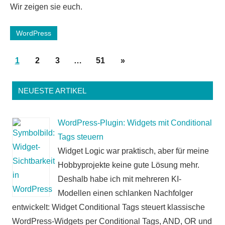
Wir zeigen sie euch.
WordPress
Seitennummerierung
Nächste
1
2
3
…
51
»
der
Beiträge
Beiträge
NEUESTE ARTIKEL
WordPress-Plugin: Widgets mit Conditional
Tags steuern
Widget Logic war praktisch, aber für meine
Hobbyprojekte keine gute Lösung mehr.
Deshalb habe ich mit mehreren KI-
Modellen einen schlanken Nachfolger
entwickelt: Widget Conditional Tags steuert klassische
WordPress-Widgets per Conditional Tags, AND, OR und