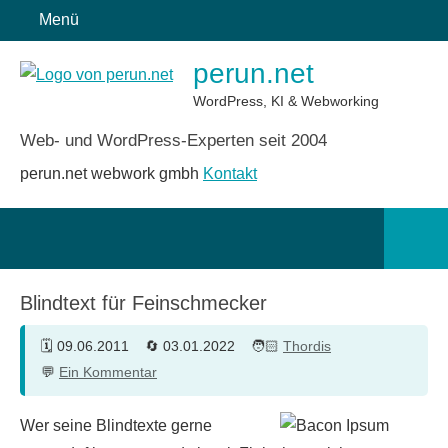
Zum
Menü
Inhalt
perun.net
springen
WordPress, KI & Webworking
Web- und WordPress-Experten seit 2004
perun.net webwork gmbh
Kontakt
Such
öffn
Blindtext für Feinschmecker
09.06.2011
03.01.2022
Thordis
Ein Kommentar
Wer seine Blindtexte gerne