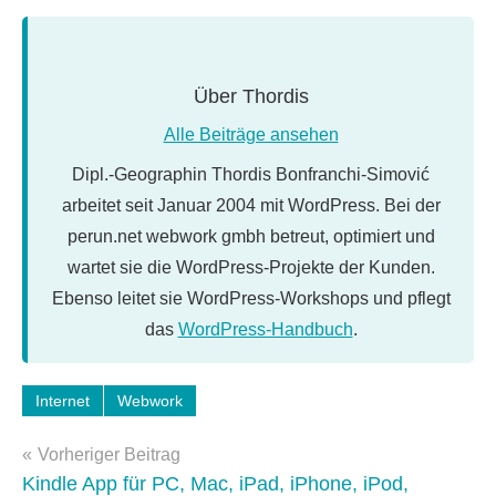
Über
Thordis
Alle Beiträge ansehen
Dipl.-Geographin Thordis Bonfranchi-Simović
arbeitet seit Januar 2004 mit WordPress. Bei der
perun.net webwork gmbh betreut, optimiert und
wartet sie die WordPress-Projekte der Kunden.
Ebenso leitet sie WordPress-Workshops und pflegt
das
WordPress-Handbuch
.
Schlagwörter:
Internet
Webwork
blindtext
,
Beitragsnavigation
generator
Vorheriger Beitrag
Kindle App für PC, Mac, iPad, iPhone, iPod,