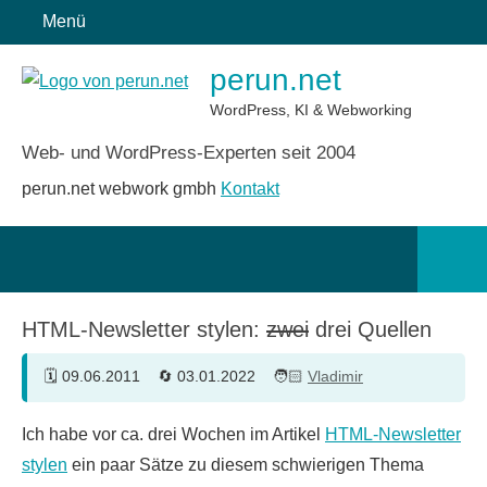
Zum
Menü
Inhalt
perun.net
springen
WordPress, KI & Webworking
Web- und WordPress-Experten seit 2004
perun.net webwork gmbh
Kontakt
Such
öffn
HTML-Newsletter stylen:
zwei
drei Quellen
09.06.2011
03.01.2022
Vladimir
Ich habe vor ca. drei Wochen im Artikel
HTML-Newsletter
stylen
ein paar Sätze zu diesem schwierigen Thema