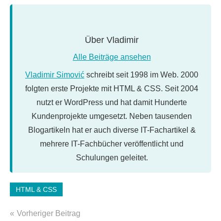
Über
Vladimir
Alle Beiträge ansehen
Vladimir Simović
schreibt seit 1998 im Web. 2000
folgten erste Projekte mit HTML & CSS. Seit 2004
nutzt er WordPress und hat damit Hunderte
Kundenprojekte umgesetzt. Neben tausenden
Blogartikeln hat er auch diverse IT-Fachartikel &
mehrere IT-Fachbücher veröffentlicht und
Schulungen geleitet.
Schlagwörter:
HTML & CSS
e-
Beitragsnavigation
mail
,
Vorheriger Beitrag