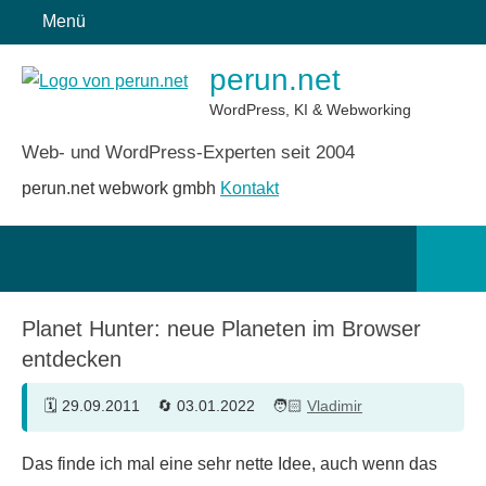
Zum
Menü
Inhalt
perun.net
springen
WordPress, KI & Webworking
Web- und WordPress-Experten seit 2004
perun.net webwork gmbh
Kontakt
Such
öffn
Planet Hunter: neue Planeten im Browser
entdecken
29.09.2011
03.01.2022
Vladimir
Das finde ich mal eine sehr nette Idee, auch wenn das