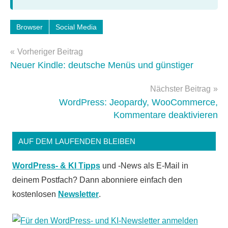
Schlagwörter:
Browser
Social Media
web
Beitragsnavigation
2.0
Vorheriger Beitrag
Neuer Kindle: deutsche Menüs und günstiger
Nächster Beitrag
WordPress: Jeopardy, WooCommerce,
Kommentare deaktivieren
AUF DEM LAUFENDEN BLEIBEN
WordPress- & KI Tipps
und -News als E-Mail in
deinem Postfach? Dann abonniere einfach den
kostenlosen
Newsletter
.