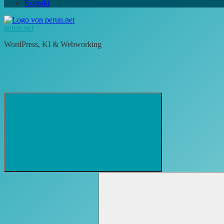
Kontakt
perun.net
WordPress, KI & Webworking
Suchformular
Suchen
öffnen
nach: