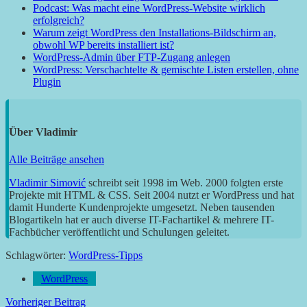
Podcast: Was macht eine WordPress-Website wirklich
erfolgreich?
Warum zeigt WordPress den Installations-Bildschirm an,
obwohl WP bereits installiert ist?
WordPress-Admin über FTP-Zugang anlegen
WordPress: Verschachtelte & gemischte Listen erstellen, ohne
Plugin
Über
Vladimir
Alle Beiträge ansehen
Vladimir Simović
schreibt seit 1998 im Web. 2000 folgten erste
Projekte mit HTML & CSS. Seit 2004 nutzt er WordPress und hat
damit Hunderte Kundenprojekte umgesetzt. Neben tausenden
Blogartikeln hat er auch diverse IT-Fachartikel & mehrere IT-
Fachbücher veröffentlicht und Schulungen geleitet.
Schlagwörter:
WordPress-Tipps
WordPress
Beitragsnavigation
Vorheriger Beitrag