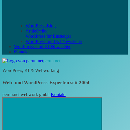
WordPress-Blog
Artikelreihe:
WordPress für Einsteiger
WordPress- und KI-Newsletter
WordPress- und KI-Newsletter
Kontakt
perun.net
WordPress, KI & Webworking
Web- und WordPress-Experten seit 2004
perun.net webwork gmbh
Kontakt