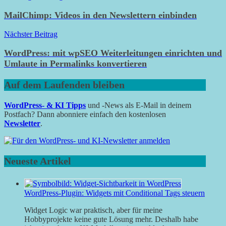
MailChimp: Videos in den Newslettern einbinden
Nächster Beitrag
WordPress: mit wpSEO Weiterleitungen einrichten und
Umlaute in Permalinks konvertieren
Auf dem Laufenden bleiben
WordPress- & KI Tipps
und -News als E-Mail in deinem
Postfach? Dann abonniere einfach den kostenlosen
Newsletter
.
Neueste Artikel
WordPress-Plugin: Widgets mit Conditional Tags steuern
Widget Logic war praktisch, aber für meine
Hobbyprojekte keine gute Lösung mehr. Deshalb habe