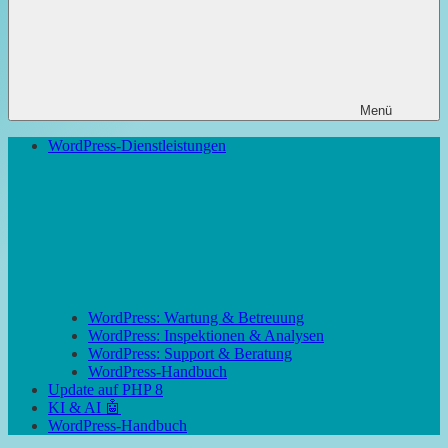
Menü
WordPress-Dienstleistungen
WordPress: Wartung & Betreuung
WordPress: Inspektionen & Analysen
WordPress: Support & Beratung
WordPress-Handbuch
Update auf PHP 8
KI & AI 🤖
WordPress-Handbuch