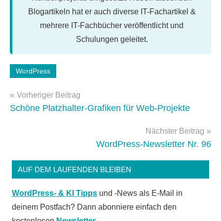
Blogartikeln hat er auch diverse IT-Fachartikel &
mehrere IT-Fachbücher veröffentlicht und
Schulungen geleitet.
Schlagwörter:
WordPress
newsletter
,
Beitragsnavigation
WordPress-
Vorheriger Beitrag
Tipps
Schöne Platzhalter-Grafiken für Web-Projekte
Nächster Beitrag
WordPress-Newsletter Nr. 96
AUF DEM LAUFENDEN BLEIBEN
WordPress- & KI Tipps
und -News als E-Mail in
deinem Postfach? Dann abonniere einfach den
kostenlosen
Newsletter
.