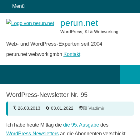
Zum
Menü
Inhalt
perun.net
springen
WordPress, KI & Webworking
Web- und WordPress-Experten seit 2004
perun.net webwork gmbh
Kontakt
Such
öffn
WordPress-Newsletter Nr. 95
26.03.2013
03.01.2022
Vladimir
Ich habe heute Mittag die
die 95. Ausgabe
des
WordPress-Newsletters
an die Abonnenten verschickt.