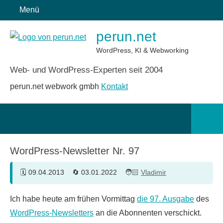
Zum
Menü
Inhalt
perun.net
springen
WordPress, KI & Webworking
Web- und WordPress-Experten seit 2004
perun.net webwork gmbh
Kontakt
Such
öffn
WordPress-Newsletter Nr. 97
09.04.2013
03.01.2022
Vladimir
Ich habe heute am frühen Vormittag
die 97. Ausgabe
des
WordPress-Newsletters
an die Abonnenten verschickt.