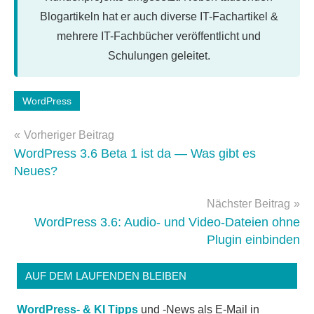
Blogartikeln hat er auch diverse IT-Fachartikel &
mehrere IT-Fachbücher veröffentlicht und
Schulungen geleitet.
Schlagwörter:
WordPress
newsletter
,
Beitragsnavigation
WordPress-
Vorheriger Beitrag
Tipps
WordPress 3.6 Beta 1 ist da — Was gibt es
Neues?
Nächster Beitrag
WordPress 3.6: Audio- und Video-Dateien ohne
Plugin einbinden
AUF DEM LAUFENDEN BLEIBEN
WordPress- & KI Tipps
und -News als E-Mail in