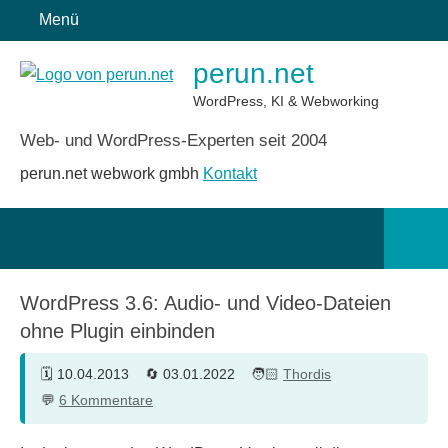
Zum
Menü
Inhalt
perun.net
springen
WordPress, KI & Webworking
Web- und WordPress-Experten seit 2004
perun.net webwork gmbh
Kontakt
Such
öffn
WordPress 3.6: Audio- und Video-Dateien
ohne Plugin einbinden
10.04.2013
03.01.2022
Thordis
6 Kommentare