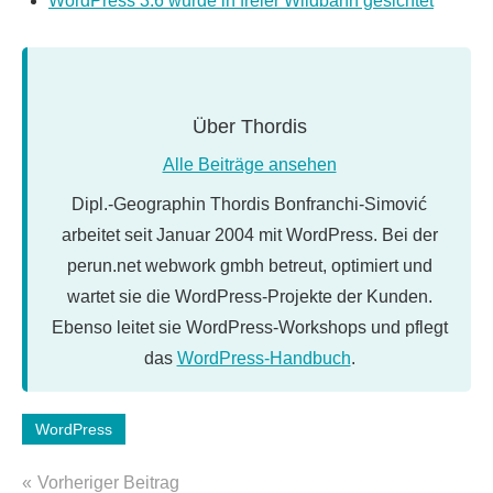
WordPress 3.6 wurde in freier Wildbahn gesichtet
Über
Thordis
Alle Beiträge ansehen
Dipl.-Geographin Thordis Bonfranchi-Simović
arbeitet seit Januar 2004 mit WordPress. Bei der
perun.net webwork gmbh betreut, optimiert und
wartet sie die WordPress-Projekte der Kunden.
Ebenso leitet sie WordPress-Workshops und pflegt
das
WordPress-Handbuch
.
Schlagwörter:
WordPress
wordpress
Beitragsnavigation
3.6
Vorheriger Beitrag