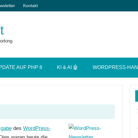
wsletter
Kontakt
t
orking
PDATE AUF PHP 8
KI & AI 🤖
WORDPRESS-HA
sgabe
des
WordPress-
Dies waren heute die