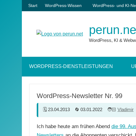
Zum
Start
WordPress-Wissen
WordPress- und KI-Ne
Inhalt
springen
perun.ne
WordPress, KI & Webw
WORDPRESS-DIENSTLEISTUNGEN
U
WordPress-Newsletter Nr. 99
23.04.2013
03.01.2022
Vladimir
Ich habe heute am frühen Abend
die 99. Au
Newsletters
an die Abonnenten verschickt. 