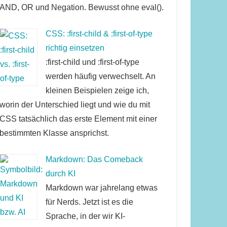
AND, OR und Negation. Bewusst ohne eval().
CSS: :first-child & :first-of-type
richtig einsetzen
:first-child und :first-of-type
werden häufig verwechselt. An
kleinen Beispielen zeige ich,
worin der Unterschied liegt und wie du mit
CSS tatsächlich das erste Element mit einer
bestimmten Klasse ansprichst.
Markdown: Das Comeback
durch KI
Markdown war jahrelang etwas
für Nerds. Jetzt ist es die
Sprache, in der wir KI-