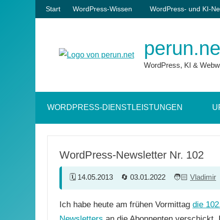
Zum
Start
WordPress-Wissen
WordPress- und KI-Ne
Inhalt
springen
perun.ne
WordPress, KI & Webw
WORDPRESS-DIENSTLEISTUNGEN
U
WordPress-Newsletter Nr. 102
14.05.2013
03.01.2022
Vladimir
Ich habe heute am frühen Vormittag
die 102
Newsletters
an die Abonnenten verschickt. 