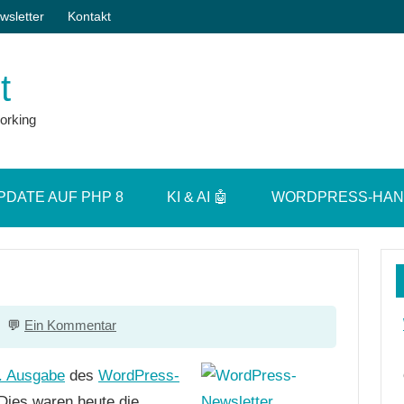
wsletter
Kontakt
t
orking
PDATE AUF PHP 8
KI & AI 🤖
WORDPRESS-HA
Ein Kommentar
. Ausgabe
des
WordPress-
Dies waren heute die