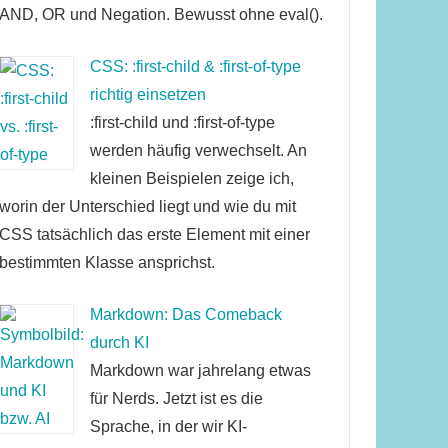
AND, OR und Negation. Bewusst ohne eval().
CSS: :first-child & :first-of-type
richtig einsetzen
:first-child und :first-of-type
werden häufig verwechselt. An
kleinen Beispielen zeige ich,
worin der Unterschied liegt und wie du mit
CSS tatsächlich das erste Element mit einer
bestimmten Klasse ansprichst.
Markdown: Das Comeback
durch KI
Markdown war jahrelang etwas
für Nerds. Jetzt ist es die
Sprache, in der wir KI-