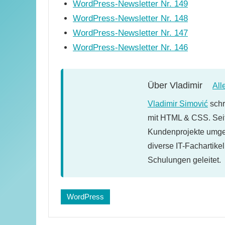
WordPress-Newsletter Nr. 149
WordPress-Newsletter Nr. 148
WordPress-Newsletter Nr. 147
WordPress-Newsletter Nr. 146
Über
Vladimir
All
Vladimir Simović
schr
mit HTML & CSS. Seit
Kundenprojekte umges
diverse IT-Fachartike
Schulungen geleitet.
Schlagwörter:
WordPress
newsletter
,
WordPress-