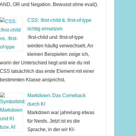
AND, OR und Negation. Bewusst ohne eval().
CSS: :first-child & :first-of-type
richtig einsetzen
:first-child und :first-of-type
werden häufig verwechselt. An
kleinen Beispielen zeige ich,
worin der Unterschied liegt und wie du mit
CSS tatsächlich das erste Element mit einer
bestimmten Klasse ansprichst.
Markdown: Das Comeback
durch KI
Markdown war jahrelang etwas
für Nerds. Jetzt ist es die
Sprache, in der wir KI-