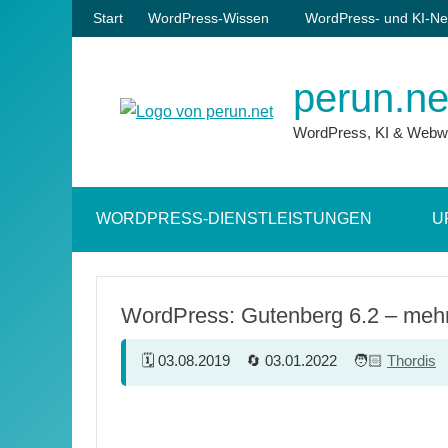
Zum
Start
WordPress-Wissen
WordPress- und KI-Ne
Inhalt
springen
perun.ne
WordPress, KI & Webw
WORDPRESS-DIENSTLEISTUNGEN
U
WordPress: Gutenberg 6.2 – mehr
03.08.2019
03.01.2022
Thordis