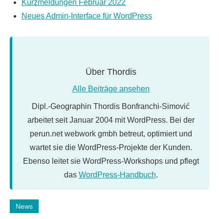
Kurzmeldungen Februar 2022
Neues Admin-Interface für WordPress
Über
Thordis
Alle Beiträge ansehen
Dipl.-Geographin Thordis Bonfranchi-Simović
arbeitet seit Januar 2004 mit WordPress. Bei der
perun.net webwork gmbh betreut, optimiert und
wartet sie die WordPress-Projekte der Kunden.
Ebenso leitet sie WordPress-Workshops und pflegt
das
WordPress-Handbuch
.
Schlagwörter:
News
Gutenberg
,