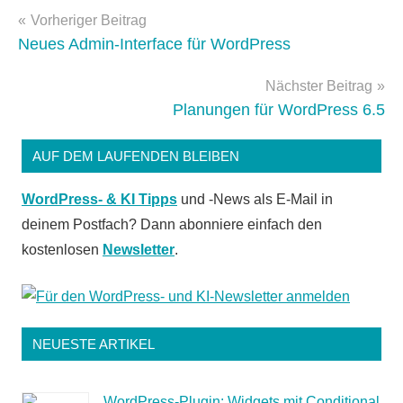
Beitragsnavigation
Sicherheit
Vorheriger Beitrag
Neues Admin-Interface für WordPress
Nächster Beitrag
Planungen für WordPress 6.5
AUF DEM LAUFENDEN BLEIBEN
WordPress- & KI Tipps
und -News als E-Mail in
deinem Postfach? Dann abonniere einfach den
kostenlosen
Newsletter
.
NEUESTE ARTIKEL
WordPress-Plugin: Widgets mit Conditional