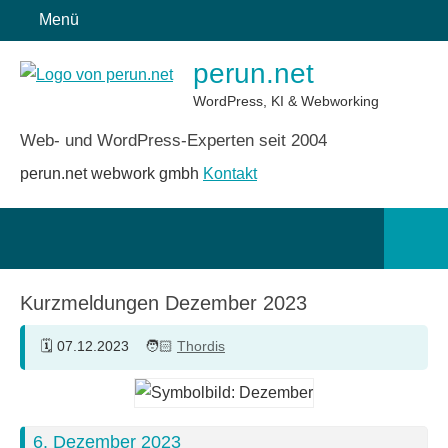
Zum
Menü
Inhalt
perun.net
springen
WordPress, KI & Webworking
Web- und WordPress-Experten seit 2004
perun.net webwork gmbh
Kontakt
Such
öffn
Kurzmeldungen Dezember 2023
07.12.2023
Thordis
6. Dezember 2023