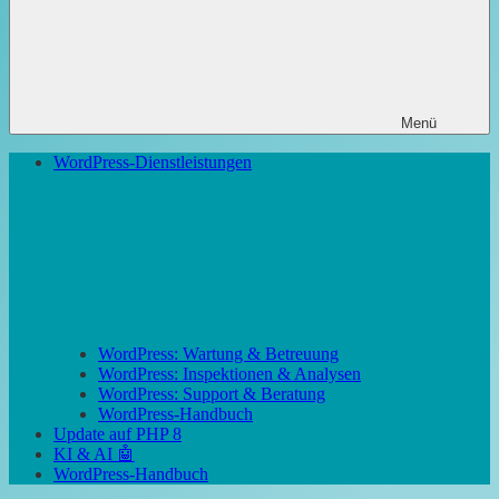
Menü
WordPress-Dienstleistungen
WordPress: Wartung & Betreuung
WordPress: Inspektionen & Analysen
WordPress: Support & Beratung
WordPress-Handbuch
Update auf PHP 8
KI & AI 🤖
WordPress-Handbuch