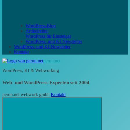
WordPress-Blog
Artikelreihe:
WordPress für Einsteiger
WordPress- und KI-Newsletter
WordPress- und KI-Newsletter
Kontakt
perun.net
WordPress, KI & Webworking
Web- und WordPress-Experten seit 2004
perun.net webwork gmbh
Kontakt