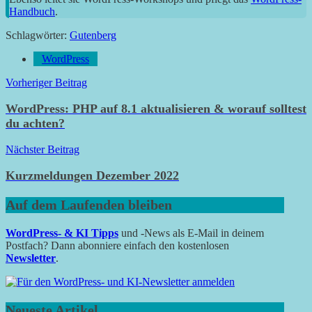
Handbuch
.
Schlagwörter:
Gutenberg
WordPress
Beitragsnavigation
Vorheriger Beitrag
WordPress: PHP auf 8.1 aktualisieren & worauf solltest
du achten?
Nächster Beitrag
Kurzmeldungen Dezember 2022
Auf dem Laufenden bleiben
WordPress- & KI Tipps
und -News als E-Mail in deinem
Postfach? Dann abonniere einfach den kostenlosen
Newsletter
.
Neueste Artikel