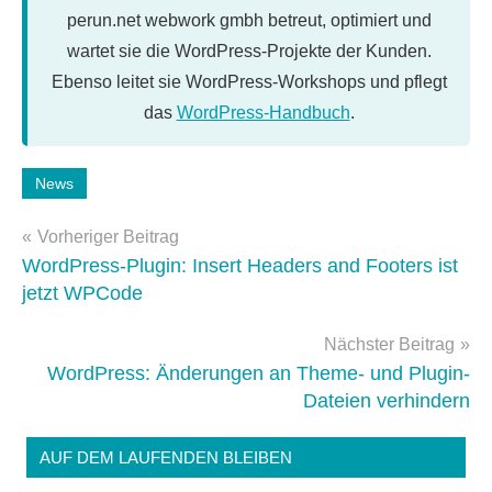
perun.net webwork gmbh betreut, optimiert und
wartet sie die WordPress-Projekte der Kunden.
Ebenso leitet sie WordPress-Workshops und pflegt
das
WordPress-Handbuch
.
Schlagwörter:
News
Gutenberg
,
Beitragsnavigation
Performance
,
Vorheriger Beitrag
Sicherheit
WordPress-Plugin: Insert Headers and Footers ist
jetzt WPCode
Nächster Beitrag
WordPress: Änderungen an Theme- und Plugin-
Dateien verhindern
AUF DEM LAUFENDEN BLEIBEN