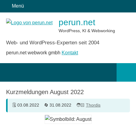
Zum
Menü
Inhalt
perun.net
springen
WordPress, KI & Webworking
Web- und WordPress-Experten seit 2004
perun.net webwork gmbh
Kontakt
Such
öffn
Kurzmeldungen August 2022
03.08.2022
31.08.2022
Thordis