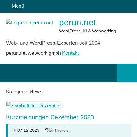
Zum
Menü
Inhalt
perun.net
springen
WordPress, KI & Webworking
Web- und WordPress-Experten seit 2004
perun.net webwork gmbh
Kontakt
Such
öffn
Kategorie:
News
Kurzmeldungen Dezember 2023
07.12.2023
Thordis