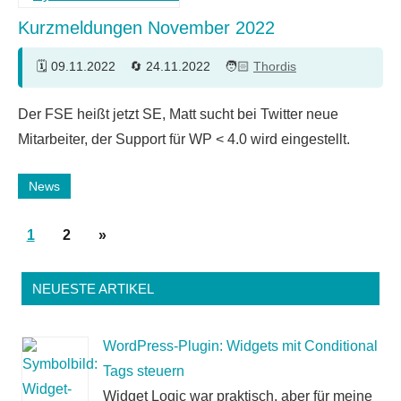
Kurzmeldungen November 2022
09.11.2022
24.11.2022
Thordis
Der FSE heißt jetzt SE, Matt sucht bei Twitter neue
Mitarbeiter, der Support für WP < 4.0 wird eingestellt.
News
Seitennummerierung
Nächste
1
2
»
der
Beiträge
Beiträge
NEUESTE ARTIKEL
WordPress-Plugin: Widgets mit Conditional
Tags steuern
Widget Logic war praktisch, aber für meine