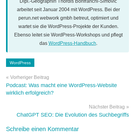
Dipl.-Geographin Thordis Bonfranchi-Simović
arbeitet seit Januar 2004 mit WordPress. Bei der
perun.net webwork gmbh betreut, optimiert und
wartet sie die WordPress-Projekte der Kunden.
Ebenso leitet sie WordPress-Workshops und pflegt
das
WordPress-Handbuch
.
Schlagwörter:
WordPress
WordPress
Beitragsnavigation
6.8
Vorheriger Beitrag
Podcast: Was macht eine WordPress-Website
wirklich erfolgreich?
Nächster Beitrag
ChatGPT SEO: Die Evolution des Suchbegriffs
Schreibe einen Kommentar