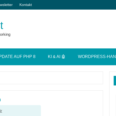
wsletter
Kontakt
t
orking
PDATE AUF PHP 8
KI & AI 🤖
WORDPRESS-HA
h
ir