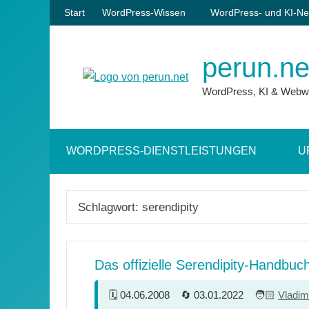
Zum
Start
WordPress-Wissen
WordPress- und KI-Ne
Inhalt
springen
perun.ne
WordPress, KI & Webw
WORDPRESS-DIENSTLEISTUNGEN
U
Schlagwort:
serendipity
Das offizielle Serendipity-Handbuc
04.06.2008
03.01.2022
Vladim