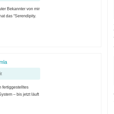
uter Bekannter von mir
at das “Serendipity.
mla
ir
 fertiggestelltes
ystem – bis jetzt läuft