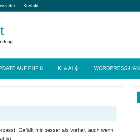
wsletter
Kontakt
t
orking
PDATE AUF PHP 8
KI & AI 🤖
WORDPRESS-HA
rpasst. Gefällt mir besser als vorher, auch wenn
l ist.