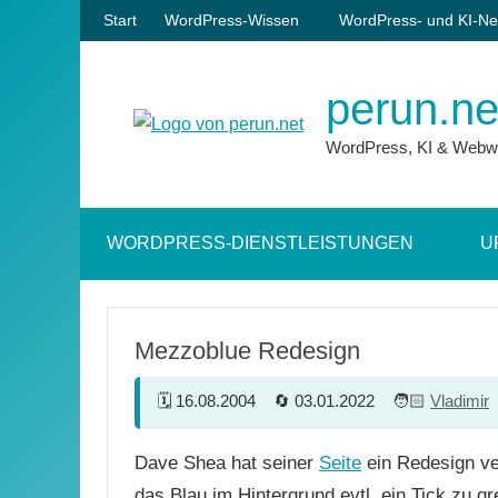
Zum
Start
WordPress-Wissen
WordPress- und KI-Ne
Inhalt
springen
perun.ne
WordPress, KI & Webw
WORDPRESS-DIENSTLEISTUNGEN
U
Mezzoblue Redesign
16.08.2004
03.01.2022
Vladimir
Dave Shea hat seiner
Seite
ein Redesign ve
das Blau im Hintergrund evtl. ein Tick zu grel