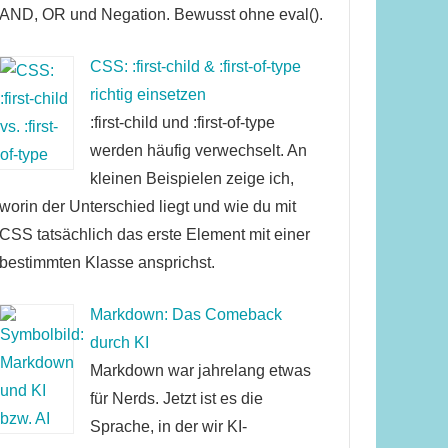
AND, OR und Negation. Bewusst ohne eval().
CSS: :first-child & :first-of-type
richtig einsetzen
:first-child und :first-of-type
werden häufig verwechselt. An
kleinen Beispielen zeige ich,
worin der Unterschied liegt und wie du mit
CSS tatsächlich das erste Element mit einer
bestimmten Klasse ansprichst.
Markdown: Das Comeback
durch KI
Markdown war jahrelang etwas
für Nerds. Jetzt ist es die
Sprache, in der wir KI-