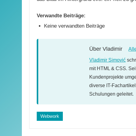
Verwandte Beiträge:
Keine verwandten Beiträge
Über
Vladimir
All
Vladimir Simović
schr
mit HTML & CSS. Seit
Kundenprojekte umges
diverse IT-Fachartike
Schulungen geleitet.
Webwork