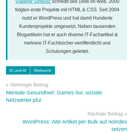
Vladimir Simović
schreibt seit 1998 im Web. 2000
folgten erste Projekte mit HTML & CSS. Seit 2004
nutzt er WordPress und hat damit Hunderte
Kundenprojekte umgesetzt. Neben tausenden
Blogartikeln hat er auch diverse IT-Fachartikel &
mehrere IT-Fachbücher veröffentlicht und
Schulungen geleitet.
Schlagwörter:
KI und AI
Webwork
Gemini
,
Beitragsnavigation
google
Vorheriger Beitrag
Mentale Gesundheit: Games hui, soziale
Netzwerke pfui
Nächster Beitrag
WordPress: Alte Artikel per Bulk auf noindex
setzen