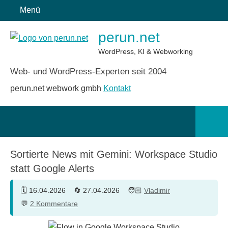
Zum
Menü
Inhalt
perun.net
springen
WordPress, KI & Webworking
Web- und WordPress-Experten seit 2004
perun.net webwork gmbh
Kontakt
Such
öffn
Sortierte News mit Gemini: Workspace Studio
statt Google Alerts
16.04.2026
27.04.2026
Vladimir
2 Kommentare