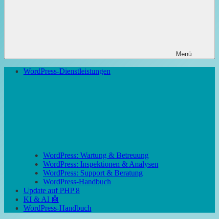
Menü
WordPress-Dienstleistungen
WordPress: Wartung & Betreuung
WordPress: Inspektionen & Analysen
WordPress: Support & Beratung
WordPress-Handbuch
Update auf PHP 8
KI & AI 🤖
WordPress-Handbuch