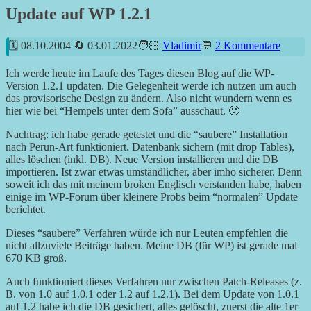
Update auf WP 1.2.1
08.10.2004
03.01.2022
Vladimir
2 Kommentare
Ich werde heute im Laufe des Tages diesen Blog auf die WP-
Version 1.2.1 updaten. Die Gelegenheit werde ich nutzen um auch
das provisorische Design zu ändern. Also nicht wundern wenn es
hier wie bei “Hempels unter dem Sofa” ausschaut. 🙂
Nachtrag: ich habe gerade getestet und die “saubere” Installation
nach Perun-Art funktioniert. Datenbank sichern (mit drop Tables),
alles löschen (inkl. DB). Neue Version installieren und die DB
importieren. Ist zwar etwas umständlicher, aber imho sicherer. Denn
soweit ich das mit meinem broken Englisch verstanden habe, haben
einige im WP-Forum über kleinere Probs beim “normalen” Update
berichtet.
Dieses “saubere” Verfahren würde ich nur Leuten empfehlen die
nicht allzuviele Beiträge haben. Meine DB (für WP) ist gerade mal
670 KB groß.
Auch funktioniert dieses Verfahren nur zwischen Patch-Releases (z.
B. von 1.0 auf 1.0.1 oder 1.2 auf 1.2.1). Bei dem Update von 1.0.1
auf 1.2 habe ich die DB gesichert, alles gelöscht, zuerst die alte 1er