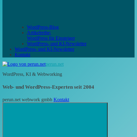
WordPress-Blog
Artikelreihe:
WordPress für Einsteiger
WordPress- und KI-Newsletter
WordPress- und KI-Newsletter
Kontakt
perun.net
WordPress, KI & Webworking
Web- und WordPress-Experten seit 2004
perun.net webwork gmbh
Kontakt