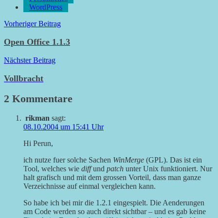
WordPress
Beitragsnavigation
Vorheriger Beitrag
Open Office 1.1.3
Nächster Beitrag
Vollbracht
2 Kommentare
rikman
sagt:
08.10.2004 um 15:41 Uhr
Hi Perun,
ich nutze fuer solche Sachen
WinMerge
(GPL). Das ist ein
Tool, welches wie
diff
und
patch
unter Unix funktioniert. Nur
halt grafisch und mit dem grossen Vorteil, dass man ganze
Verzeichnisse auf einmal vergleichen kann.
So habe ich bei mir die 1.2.1 eingespielt. Die Aenderungen
am Code werden so auch direkt sichtbar – und es gab keine