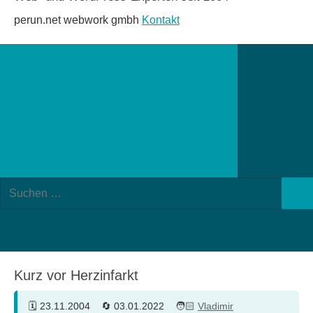
perun.net webwork gmbh
Kontakt
Suchformular
Suchen
öffnen
Such
nach:
Kurz vor Herzinfarkt
23.11.2004
03.01.2022
Vladimir