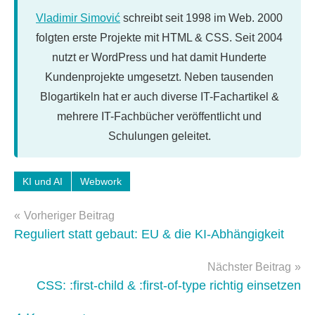
Vladimir Simović
schreibt seit 1998 im Web. 2000
folgten erste Projekte mit HTML & CSS. Seit 2004
nutzt er WordPress und hat damit Hunderte
Kundenprojekte umgesetzt. Neben tausenden
Blogartikeln hat er auch diverse IT-Fachartikel &
mehrere IT-Fachbücher veröffentlicht und
Schulungen geleitet.
Schlagwörter:
KI und AI
Webwork
ChatGPT
,
Beitragsnavigation
Claude
,
Vorheriger Beitrag
markdown
,
Reguliert statt gebaut: EU & die KI-Abhängigkeit
Text
Nächster Beitrag
CSS: :first-child & :first-of-type richtig einsetzen