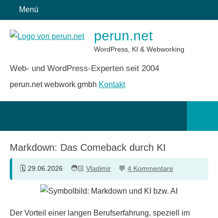
Zum
Menü
Inhalt
perun.net
springen
WordPress, KI & Webworking
Web- und WordPress-Experten seit 2004
perun.net webwork gmbh
Kontakt
Such
öffn
Markdown: Das Comeback durch KI
29.06.2026
Vladimir
4 Kommentare
Der Vorteil einer langen Berufserfahrung, speziell im