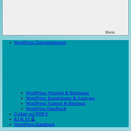
Menü
WordPress-Dienstleistungen
WordPress: Wartung & Betreuung
WordPress: Inspektionen & Analysen
WordPress: Support & Beratung
WordPress-Handbuch
Update auf PHP 8
KI & AI 🤖
WordPress-Handbuch