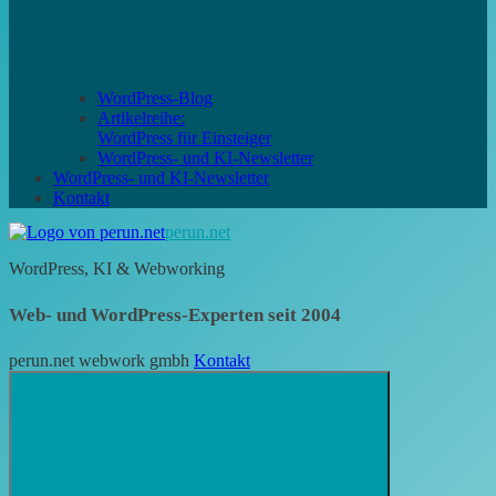
WordPress-Blog
Artikelreihe:
WordPress für Einsteiger
WordPress- und KI-Newsletter
WordPress- und KI-Newsletter
Kontakt
perun.net
WordPress, KI & Webworking
Web- und WordPress-Experten seit 2004
perun.net webwork gmbh
Kontakt