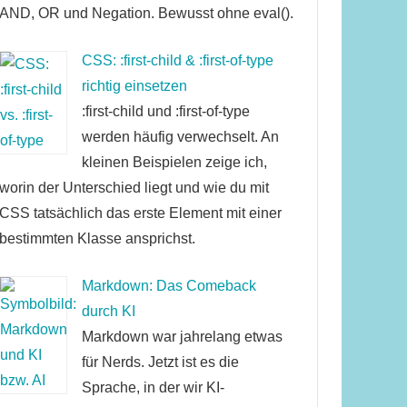
AND, OR und Negation. Bewusst ohne eval().
CSS: :first-child & :first-of-type
richtig einsetzen
:first-child und :first-of-type
werden häufig verwechselt. An
kleinen Beispielen zeige ich,
worin der Unterschied liegt und wie du mit
CSS tatsächlich das erste Element mit einer
bestimmten Klasse ansprichst.
Markdown: Das Comeback
durch KI
Markdown war jahrelang etwas
für Nerds. Jetzt ist es die
Sprache, in der wir KI-