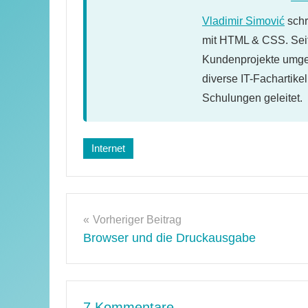
Vladimir Simović
schr
mit HTML & CSS. Seit
Kundenprojekte umges
diverse IT-Fachartike
Schulungen geleitet.
Internet
Beitragsnavigation
Vorheriger Beitrag
Browser und die Druckausgabe
7 Kommentare