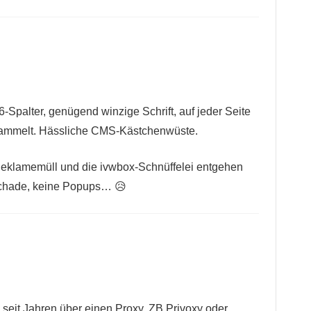
-Spalter, genügend winzige Schrift, auf jeder Seite
ersammelt. Hässliche CMS-Kästchenwüste.
Reklamemüll und die ivwbox-Schnüffelei entgehen
Schade, keine Popups… 😥
on seit Jahren über einen Proxy. ZB Privoxy oder