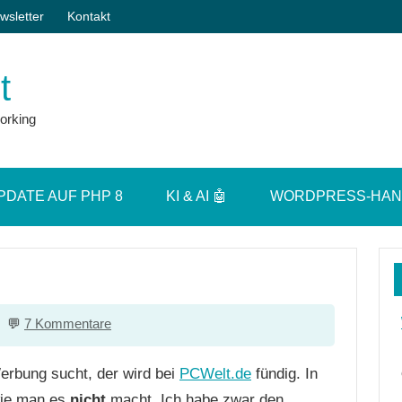
wsletter
Kontakt
t
orking
PDATE AUF PHP 8
KI & AI 🤖
WORDPRESS-HA
7 Kommentare
Werbung sucht, der wird bei
PCWelt.de
fündig. In
 wie man es
nicht
macht. Ich habe zwar den