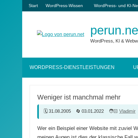
Zum
Start
WordPress-Wissen
WordPress- und KI-Ne
Inhalt
springen
perun.ne
WordPress, KI & Webw
WORDPRESS-DIENSTLEISTUNGEN
U
Weniger ist manchmal mehr
31.08.2005
03.01.2022
Vladimir
Wer ein Beispiel einer Website mit zuviel 
meinen Augen ist dies der klassische Fall