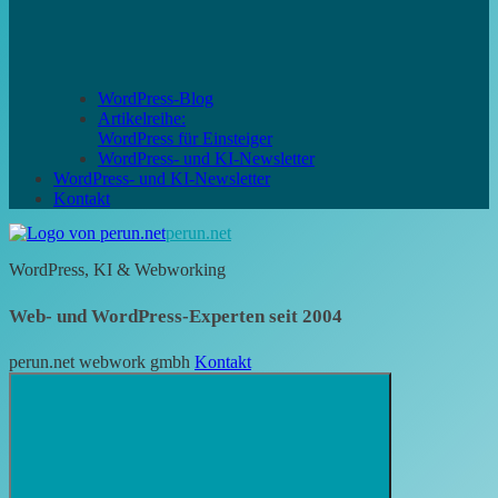
WordPress-Blog
Artikelreihe:
WordPress für Einsteiger
WordPress- und KI-Newsletter
WordPress- und KI-Newsletter
Kontakt
perun.net
WordPress, KI & Webworking
Web- und WordPress-Experten seit 2004
perun.net webwork gmbh
Kontakt