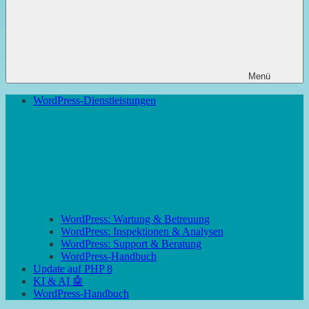
Menü
WordPress-Dienstleistungen
WordPress: Wartung & Betreuung
WordPress: Inspektionen & Analysen
WordPress: Support & Beratung
WordPress-Handbuch
Update auf PHP 8
KI & AI 🤖
WordPress-Handbuch