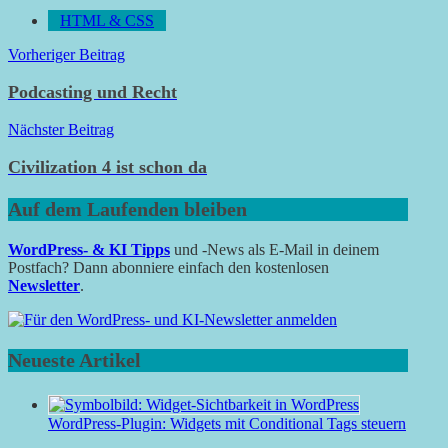
HTML & CSS
Beitragsnavigation
Vorheriger Beitrag
Podcasting und Recht
Nächster Beitrag
Civilization 4 ist schon da
Auf dem Laufenden bleiben
WordPress- & KI Tipps
und -News als E-Mail in deinem
Postfach? Dann abonniere einfach den kostenlosen
Newsletter
.
Neueste Artikel
WordPress-Plugin: Widgets mit Conditional Tags steuern