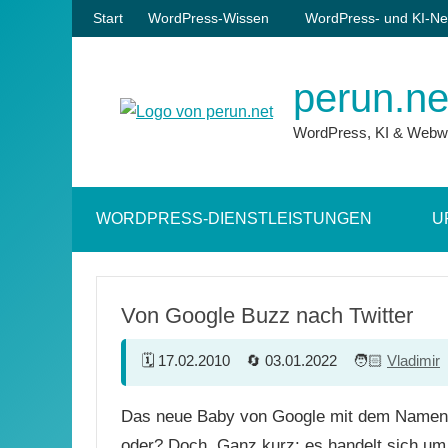
Zum
Start
WordPress-Wissen
WordPress- und KI-Ne
Inhalt
springen
perun.ne
WordPress, KI & Webw
WORDPRESS-DIENSTLEISTUNGEN
U
Von Google Buzz nach Twitter
17.02.2010
03.01.2022
Vladimir
Das neue Baby von Google mit dem Namen Bu
oder? Doch. Ganz kurz: es handelt sich um