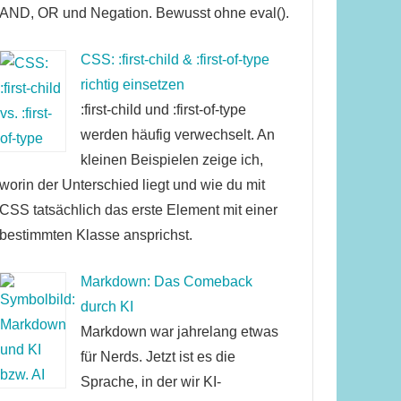
AND, OR und Negation. Bewusst ohne eval().
CSS: :first-child & :first-of-type
richtig einsetzen
:first-child und :first-of-type
werden häufig verwechselt. An
kleinen Beispielen zeige ich,
worin der Unterschied liegt und wie du mit
CSS tatsächlich das erste Element mit einer
bestimmten Klasse ansprichst.
Markdown: Das Comeback
durch KI
Markdown war jahrelang etwas
für Nerds. Jetzt ist es die
Sprache, in der wir KI-