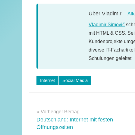
Über
Vladimir
All
Vladimir Simović
schr
mit HTML & CSS. Seit
Kundenprojekte umges
diverse IT-Fachartike
Schulungen geleitet.
Schlagwörter:
Internet
Social Media
buzz
,
google
,
web
Beitragsnavigation
2.0
Vorheriger Beitrag
Deutschland: Internet mit festen
Öffnungszeiten