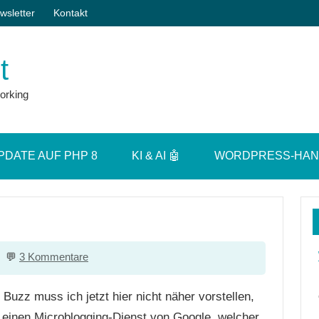
wsletter
Kontakt
t
orking
PDATE AUF PHP 8
KI & AI 🤖
WORDPRESS-HA
3 Kommentare
zz muss ich jetzt hier nicht näher vorstellen,
 einen Microblogging-Dienst von Google, welcher