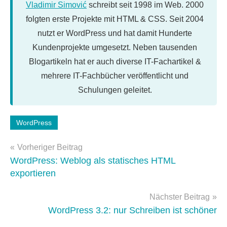
Vladimir Simović
schreibt seit 1998 im Web. 2000
folgten erste Projekte mit HTML & CSS. Seit 2004
nutzt er WordPress und hat damit Hunderte
Kundenprojekte umgesetzt. Neben tausenden
Blogartikeln hat er auch diverse IT-Fachartikel &
mehrere IT-Fachbücher veröffentlicht und
Schulungen geleitet.
Schlagwörter:
WordPress
newsletter
,
Beitragsnavigation
wordpress-
Vorheriger Beitrag
faq
,
WordPress: Weblog als statisches HTML
WordPress-
exportieren
Tipps
Nächster Beitrag
WordPress 3.2: nur Schreiben ist schöner