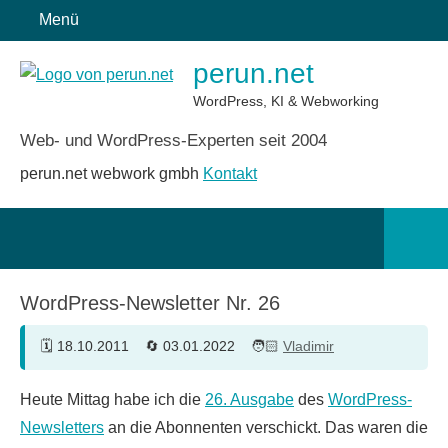
Zum
Menü
Inhalt
perun.net
springen
WordPress, KI & Webworking
Web- und WordPress-Experten seit 2004
perun.net webwork gmbh
Kontakt
Such
öffn
WordPress-Newsletter Nr. 26
18.10.2011
03.01.2022
Vladimir
Heute Mittag habe ich die
26. Ausgabe
des
WordPress-
Newsletters
an die Abonnenten verschickt. Das waren die