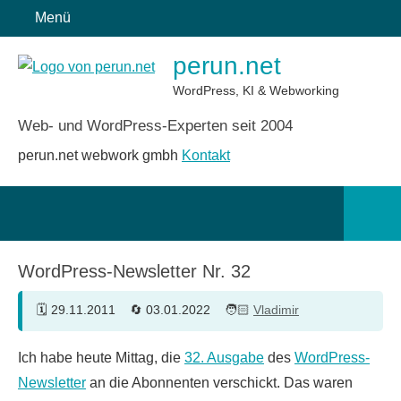
Zum
Menü
Inhalt
perun.net
springen
WordPress, KI & Webworking
Web- und WordPress-Experten seit 2004
perun.net webwork gmbh
Kontakt
Such
öffn
WordPress-Newsletter Nr. 32
29.11.2011
03.01.2022
Vladimir
Ich habe heute Mittag, die
32. Ausgabe
des
WordPress-
Newsletter
an die Abonnenten verschickt. Das waren