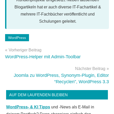
Blogartikeln hat er auch diverse IT-Fachartikel &
mehrere IT-Fachbücher veröffentlicht und
Schulungen geleitet.
Schlagwörter:
WordPress
newsletter
,
Beitragsnavigation
WordPress-
Vorheriger Beitrag
Tipps
WordPress-Helper mit Admin-Toolbar
Nächster Beitrag
Joomla zu WordPress, Synonym-Plugin, Editor
“Recyclen”, WordPress 3.3
AUF DEM LAUFENDEN BLEIBEN
WordPress- & KI Tipps
und -News als E-Mail in