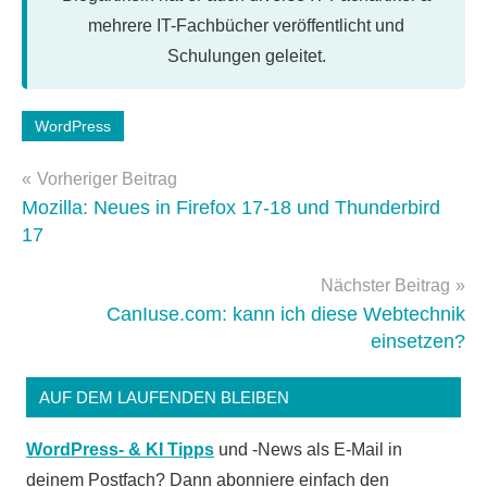
mehrere IT-Fachbücher veröffentlicht und
Schulungen geleitet.
Schlagwörter:
WordPress
newsletter
,
Beitragsnavigation
WordPress-
Vorheriger Beitrag
Tipps
Mozilla: Neues in Firefox 17-18 und Thunderbird
17
Nächster Beitrag
CanIuse.com: kann ich diese Webtechnik
einsetzen?
AUF DEM LAUFENDEN BLEIBEN
WordPress- & KI Tipps
und -News als E-Mail in
deinem Postfach? Dann abonniere einfach den