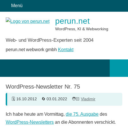
Zum
Menü
Inhalt
perun.net
springen
WordPress, KI & Webworking
Web- und WordPress-Experten seit 2004
perun.net webwork gmbh
Kontakt
Such
öffn
WordPress-Newsletter Nr. 75
16.10.2012
03.01.2022
Vladimir
Ich habe heute am Vormittag,
die 75. Ausgabe
des
WordPress-Newsletters
an die Abonnenten verschickt.