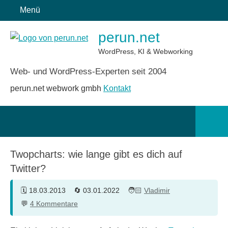
Zum
Menü
Inhalt
perun.net
springen
WordPress, KI & Webworking
Web- und WordPress-Experten seit 2004
perun.net webwork gmbh
Kontakt
Such
öffn
Twopcharts: wie lange gibt es dich auf
Twitter?
18.03.2013
03.01.2022
Vladimir
4 Kommentare