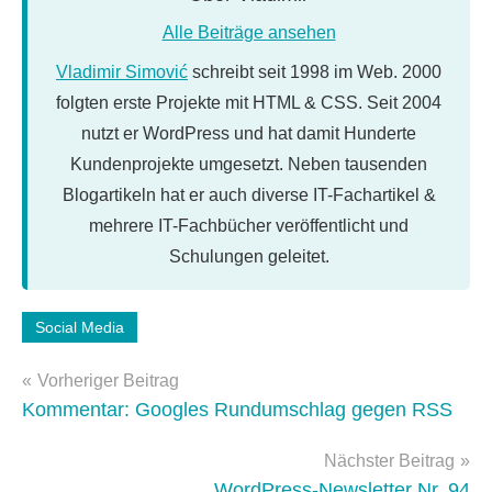
Alle Beiträge ansehen
Vladimir Simović
schreibt seit 1998 im Web. 2000
folgten erste Projekte mit HTML & CSS. Seit 2004
nutzt er WordPress und hat damit Hunderte
Kundenprojekte umgesetzt. Neben tausenden
Blogartikeln hat er auch diverse IT-Fachartikel &
mehrere IT-Fachbücher veröffentlicht und
Schulungen geleitet.
Schlagwörter:
Social Media
twitter
Beitragsnavigation
Vorheriger Beitrag
Kommentar: Googles Rundumschlag gegen RSS
Nächster Beitrag
WordPress-Newsletter Nr. 94