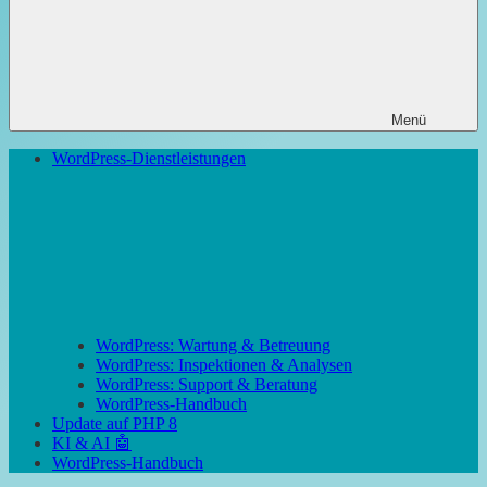
Menü
WordPress-Dienstleistungen
WordPress: Wartung & Betreuung
WordPress: Inspektionen & Analysen
WordPress: Support & Beratung
WordPress-Handbuch
Update auf PHP 8
KI & AI 🤖
WordPress-Handbuch