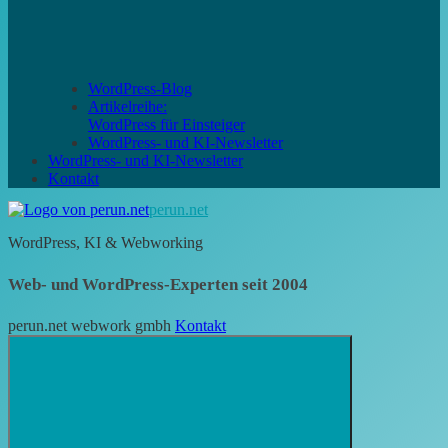
WordPress-Blog
Artikelreihe:
WordPress für Einsteiger
WordPress- und KI-Newsletter
WordPress- und KI-Newsletter
Kontakt
perun.net
WordPress, KI & Webworking
Web- und WordPress-Experten seit 2004
perun.net webwork gmbh
Kontakt