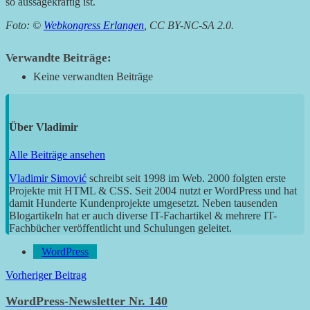
so aussagekräftig ist.
Foto: ©
Webkongress Erlangen
, CC BY-NC-SA 2.0.
Verwandte Beiträge:
Keine verwandten Beiträge
Über
Vladimir
Alle Beiträge ansehen
Vladimir Simović
schreibt seit 1998 im Web. 2000 folgten erste
Projekte mit HTML & CSS. Seit 2004 nutzt er WordPress und hat
damit Hunderte Kundenprojekte umgesetzt. Neben tausenden
Blogartikeln hat er auch diverse IT-Fachartikel & mehrere IT-
Fachbücher veröffentlicht und Schulungen geleitet.
WordPress
Beitragsnavigation
Vorheriger Beitrag
WordPress-Newsletter Nr. 140